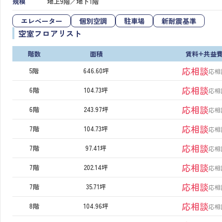
規模
地上9階／地下1階
エレベーター
個別空調
駐車場
新耐震基準
空室フロアリスト
階数
面積
賃料+共益
応相談
5階
646.60坪
応相
応相談
6階
104.73坪
応相
応相談
6階
243.97坪
応相
応相談
7階
104.73坪
応相
応相談
7階
97.41坪
応相
応相談
7階
202.14坪
応相
応相談
7階
35.71坪
応相
応相談
8階
104.96坪
応相