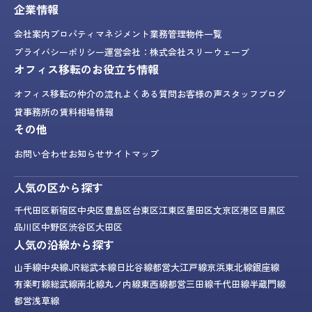
企業情報
会社案内
プロパティマネジメント業務
管理物件一覧
プライバシーポリシー
運営会社：株式会社スリーウェーブ
オフィス移転のお役立ち情報
オフィス移転の仲介の流れ
よくある質問
お客様の声
スタッフブログ
貸事務所の賃料相場情報
その他
お問い合わせ
お知らせ
サイトマップ
人気の区から探す
千代田区
新宿区
中央区
豊島区
台東区
江東区
墨田区
文京区
港区
目黒区
品川区
中野区
渋谷区
大田区
人気の沿線から探す
山手線
中央線
JR総武本線
日比谷線
都営大江戸線
京浜東北線
銀座線
有楽町線
総武線
南北線
丸ノ内線
東西線
都営三田線
千代田線
半蔵門線
都営浅草線