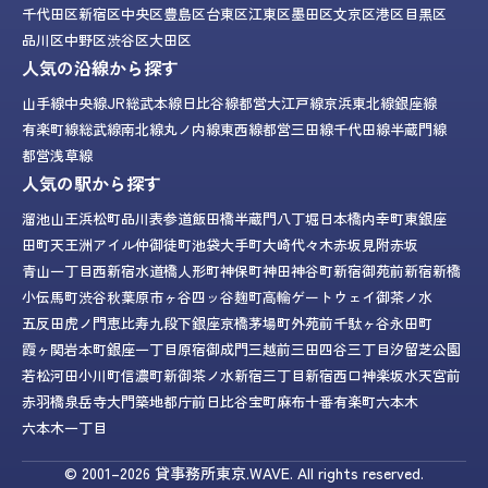
千代田区
新宿区
中央区
豊島区
台東区
江東区
墨田区
文京区
港区
目黒区
品川区
中野区
渋谷区
大田区
人気の沿線から探す
山手線
中央線
JR総武本線
日比谷線
都営大江戸線
京浜東北線
銀座線
有楽町線
総武線
南北線
丸ノ内線
東西線
都営三田線
千代田線
半蔵門線
都営浅草線
人気の駅から探す
溜池山王
浜松町
品川
表参道
飯田橋
半蔵門
八丁堀
日本橋
内幸町
東銀座
田町
天王洲アイル
仲御徒町
池袋
大手町
大崎
代々木
赤坂見附
赤坂
青山一丁目
西新宿
水道橋
人形町
神保町
神田
神谷町
新宿御苑前
新宿
新橋
小伝馬町
渋谷
秋葉原
市ヶ谷
四ッ谷
麹町
高輪ゲートウェイ
御茶ノ水
五反田
虎ノ門
恵比寿
九段下
銀座
京橋
茅場町
外苑前
千駄ヶ谷
永田町
霞ヶ関
岩本町
銀座一丁目
原宿
御成門
三越前
三田
四谷三丁目
汐留
芝公園
若松河田
小川町
信濃町
新御茶ノ水
新宿三丁目
新宿西口
神楽坂
水天宮前
赤羽橋
泉岳寺
大門
築地
都庁前
日比谷
宝町
麻布十番
有楽町
六本木
六本木一丁目
© 2001–2026
貸事務所東京.WAVE.
All rights reserved.