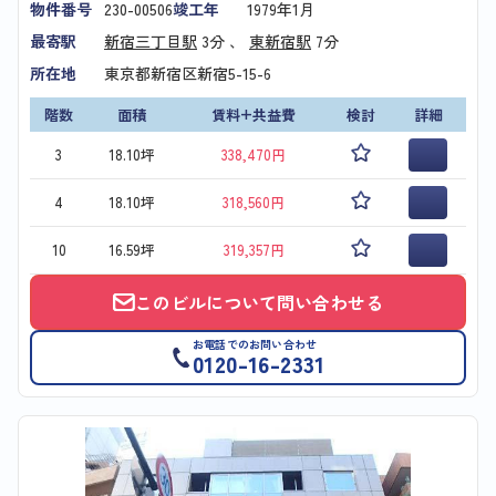
物件番号
230-00506
竣工年
1979年1月
最寄駅
新宿三丁目駅
3分 、
東新宿駅
7分
所在地
東京都新宿区新宿5-15-6
階数
面積
賃料+共益費
検討
詳細
3
18.10坪
338,470円
4
18.10坪
318,560円
10
16.59坪
319,357円
このビルについて問い合わせる
お電話でのお問い合わせ
0120-16-2331