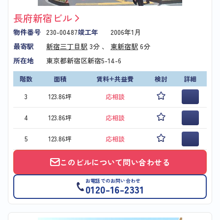
長府新宿ビル
物件番号
230-00487
竣工年
2006年1月
最寄駅
新宿三丁目駅
3分 、
東新宿駅
6分
所在地
東京都新宿区新宿5-14-6
階数
面積
賃料+共益費
検討
詳細
3
123.86坪
応相談
4
123.86坪
応相談
5
123.86坪
応相談
このビルについて問い合わせる
お電話でのお問い合わせ
0120-16-2331