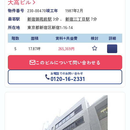
大高ビル
物件番号
230-00470
竣工年
1987年2月
最寄駅
新宿御苑前駅
3分 、
新宿三丁目駅
7分
所在地
東京都新宿区新宿1-16-14
階数
面積
賃料+共益費
検討
詳細
5
17.87坪
265,369円
このビルについて問い合わせる
お電話でのお問い合わせ
0120-16-2331