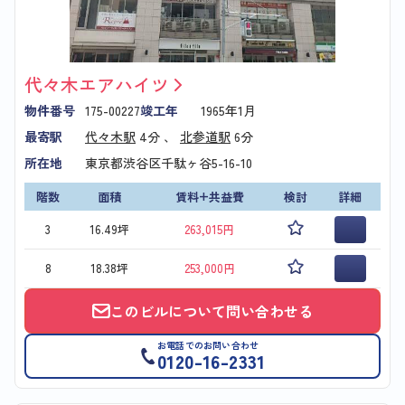
代々木エアハイツ
物件番号
175-00227
竣工年
1965年1月
最寄駅
代々木駅
4分 、
北参道駅
6分
所在地
東京都渋谷区千駄ヶ谷5-16-10
階数
面積
賃料+共益費
検討
詳細
3
16.49坪
263,015円
8
18.38坪
253,000円
このビルについて問い合わせる
お電話でのお問い合わせ
0120-16-2331