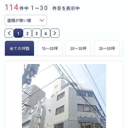
114
件中
1~30
件目を表示中
1
2
3
4
全ての坪数
15〜20坪
20〜30坪
30〜50坪