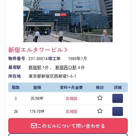
新宿エルタワービル
物件番号
237-00074
竣工年
1989年7月
最寄駅
新宿駅
1分 、
新宿西口駅
4分
所在地
東京都新宿区西新宿1-6-1
階数
面積
賃料+共益費
検討
詳細
3
25.98坪
応相談
26
176.70坪
応相談
このビルについて問い合わせる