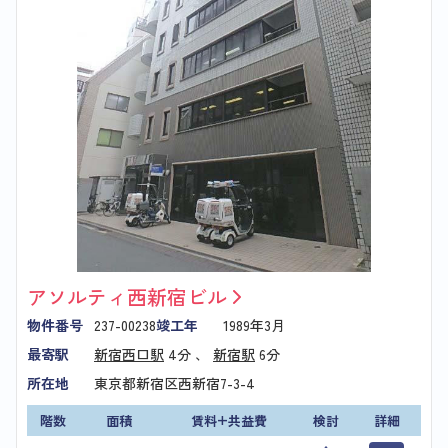
アソルティ西新宿ビル
物件番号
237-00238
竣工年
1989年3月
最寄駅
新宿西口駅
4分 、
新宿駅
6分
所在地
東京都新宿区西新宿7-3-4
階数
面積
賃料+共益費
検討
詳細