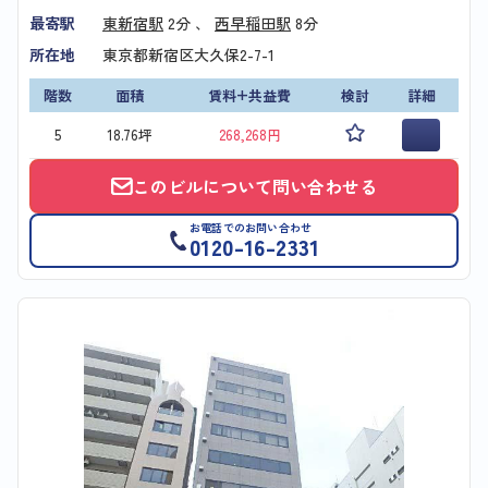
最寄駅
東新宿駅
2分 、
西早稲田駅
8分
所在地
東京都新宿区大久保2-7-1
階数
面積
賃料+共益費
検討
詳細
5
18.76坪
268,268円
このビルについて問い合わせる
お電話でのお問い合わせ
0120-16-2331