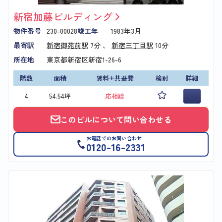
新宿加藤ビルディング
物件番号
230-00028
竣工年
1983年3月
最寄駅
新宿御苑前駅
7分 、
新宿三丁目駅
10分
所在地
東京都新宿区新宿1-26-6
階数
面積
賃料+共益費
検討
詳細
4
54.54坪
応相談
このビルについて問い合わせる
お電話でのお問い合わせ
0120-16-2331