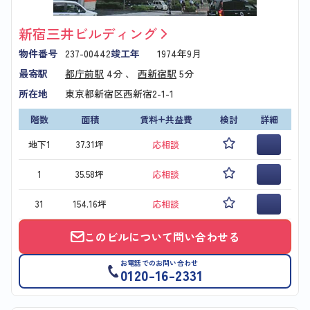
新宿三井ビルディング
物件番号
237-00442
竣工年
1974年9月
最寄駅
都庁前駅
4分 、
西新宿駅
5分
所在地
東京都新宿区西新宿2-1-1
階数
面積
賃料+共益費
検討
詳細
地下1
37.31坪
応相談
1
35.58坪
応相談
31
154.16坪
応相談
このビルについて問い合わせる
お電話でのお問い合わせ
0120-16-2331