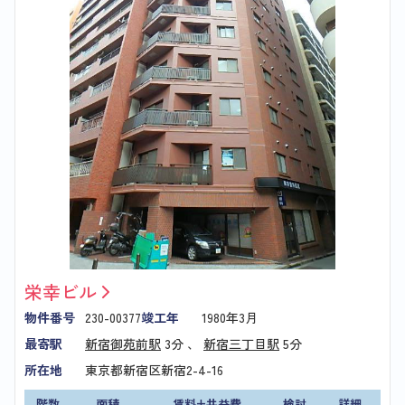
栄幸ビル
物件番号
230-00377
竣工年
1980年3月
最寄駅
新宿御苑前駅
3分 、
新宿三丁目駅
5分
所在地
東京都新宿区新宿2-4-16
階数
面積
賃料+共益費
検討
詳細