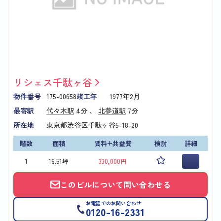
リシェス千駄ヶ谷
物件番号
175-00658
竣工年
1977年2月
最寄駅
代々木駅
4分 、
北参道駅
7分
所在地
東京都渋谷区千駄ヶ谷5-18-20
階数
面積
賃料+共益費
検討
詳細
1
16.51坪
330,000円
このビルについて問い合わせる
お電話でのお問い合わせ
0120-16-2331