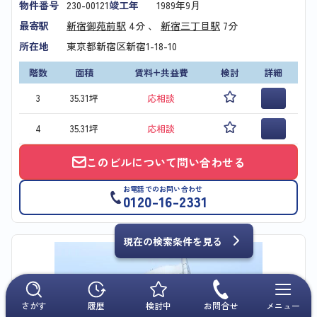
物件番号
230-00121
竣工年
1989年9月
最寄駅
新宿御苑前駅
4分 、
新宿三丁目駅
7分
所在地
東京都新宿区新宿1-18-10
階数
面積
賃料+共益費
検討
詳細
3
35.31坪
応相談
4
35.31坪
応相談
このビルについて問い合わせる
お電話でのお問い合わせ
0120-16-2331
現在の検索条件を見る
さがす
履歴
検討中
お問合せ
メニュー