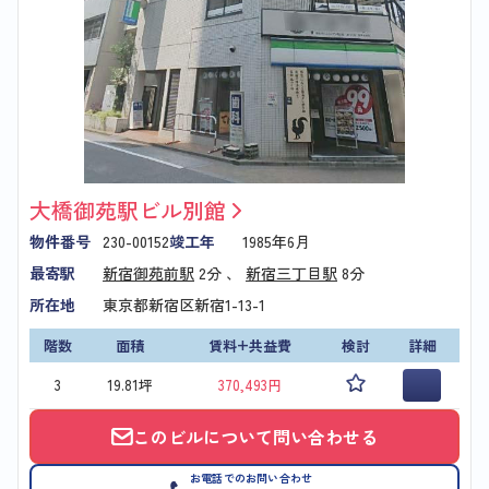
大橋御苑駅ビル別館
物件番号
230-00152
竣工年
1985年6月
最寄駅
新宿御苑前駅
2分 、
新宿三丁目駅
8分
所在地
東京都新宿区新宿1-13-1
階数
面積
賃料+共益費
検討
詳細
3
19.81坪
370,493円
このビルについて問い合わせる
お電話でのお問い合わせ