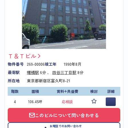
Ｔ＆Ｔビル
物件番号
269-00006
竣工年
1990年8月
最寄駅
曙橋駅
6分 、
四谷三丁目駅
8分
所在地
東京都新宿区富久町8-21
階数
面積
賃料+共益費
検討
詳細
4
106.45坪
応相談
このビルについて問い合わせる
お電話でのお問い合わせ