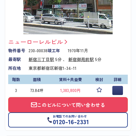
ニューローレルビル
物件番号
230-00038
竣工年
1970年11月
最寄駅
新宿三丁目駅
5分 、
新宿御苑前駅
5分
所在地
東京都新宿区新宿1-34-11
階数
面積
賃料+共益費
検討
詳細
3
73.84坪
1,383,800円
このビルについて問い合わせる
お電話でのお問い合わせ
0120-16-2331