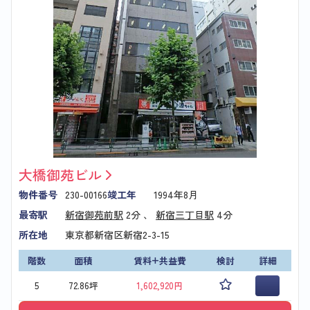
大橋御苑ビル
物件番号
230-00166
竣工年
1994年8月
最寄駅
新宿御苑前駅
2分 、
新宿三丁目駅
4分
所在地
東京都新宿区新宿2-3-15
階数
面積
賃料+共益費
検討
詳細
5
72.86坪
1,602,920円