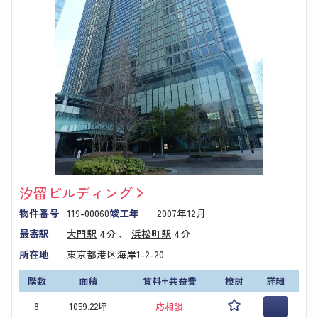
汐留ビルディング
物件番号
119-00060
竣工年
2007年12月
最寄駅
大門駅
4分 、
浜松町駅
4分
所在地
東京都港区海岸1-2-20
階数
面積
賃料+共益費
検討
詳細
8
1059.22坪
応相談