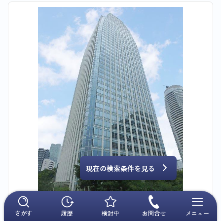
現在の検索条件を見る
愛宕グリーンヒルズＭＯＲＩタワー
さがす
履歴
検討中
お問合せ
メニュー