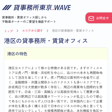
貸事務所・賃貸オフィス探しから
お問合せ
不動産オーナーのご要望を徹底サポート
エリアから探す
港区の貸事務所・賃貸オフィス
トップ
港区の貸事務所・賃貸オフィス
港区の特色
港区はエリアによって様々な特徴がある街です。まずオフィスエ
リアは虎ノ門・新橋・浜松町を中心に、品川や六本木も再開発地
として活況を呈しています。虎ノ門周辺は裁判所や各省庁に近
く、金融関係・弁護士関係からのリクエストも多いエリアです。
赤坂周辺では大使館が数多く存在し、周辺の商業地も国際的な雰
囲気です。白金・三田・高輪などは高級住宅地として需要が高
く、品川駅周辺では超高層タワーマンションが乱立したので都心
であるにもかかわらず人口は多い街です。日本国内において企業
が本社を最も多く構える区で日本のビジネスの中心地と言っても
過言ではないでしょう。大規模再開発が進み、本社機能を他区や