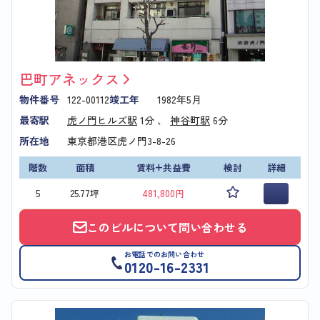
巴町アネックス
物件番号
122-00112
竣工年
1982年5月
最寄駅
虎ノ門ヒルズ駅
1分 、
神谷町駅
6分
所在地
東京都港区虎ノ門3-8-26
階数
面積
賃料+共益費
検討
詳細
5
25.77坪
481,800円
このビルについて問い合わせる
お電話でのお問い合わせ
0120-16-2331