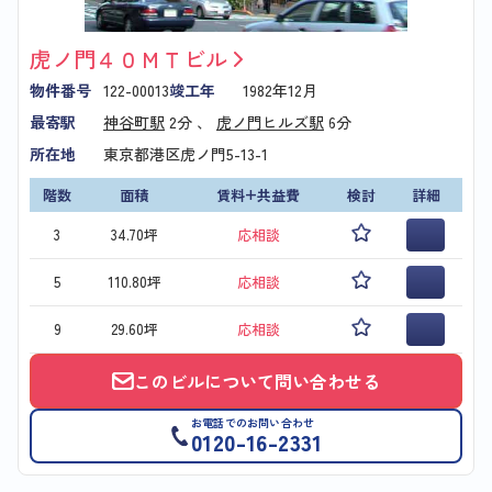
虎ノ門４０ＭＴビル
物件番号
122-00013
竣工年
1982年12月
最寄駅
神谷町駅
2分 、
虎ノ門ヒルズ駅
6分
所在地
東京都港区虎ノ門5-13-1
階数
面積
賃料+共益費
検討
詳細
3
34.70坪
応相談
5
110.80坪
応相談
9
29.60坪
応相談
このビルについて問い合わせる
お電話でのお問い合わせ
0120-16-2331