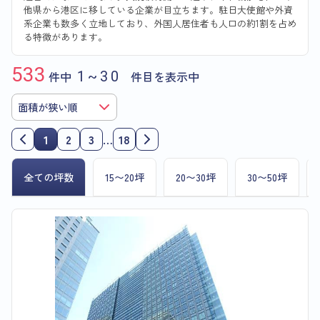
他県から港区に移している企業が目立ちます。駐日大使館や外資
系企業も数多く立地しており、外国人居住者も人口の約1割を占め
る特徴があります。
533
件中
1~30
件目を表示中
1
2
3
…
18
全ての坪数
15〜20坪
20〜30坪
30〜50坪