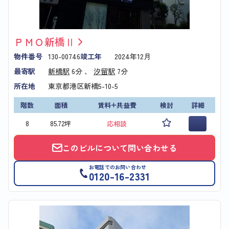
ＰＭＯ新橋Ⅱ
物件番号
130-00746
竣工年
2024年12月
最寄駅
新橋駅
6分 、
汐留駅
7分
所在地
東京都港区新橋5-10-5
階数
面積
賃料+共益費
検討
詳細
8
85.72坪
応相談
このビルについて問い合わせる
お電話でのお問い合わせ
0120-16-2331