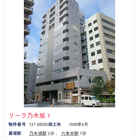
リーラ乃木坂
物件番号
137-00505
竣工年
1990年9月
最寄駅
乃木坂駅
2分 、
六本木駅
7分