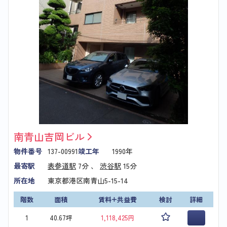
南青山吉岡ビル
物件番号
137-00991
竣工年
1990年
最寄駅
表参道駅
7分 、
渋谷駅
15分
所在地
東京都港区南青山5-15-14
階数
面積
賃料+共益費
検討
詳細
1
40.67坪
1,118,425円