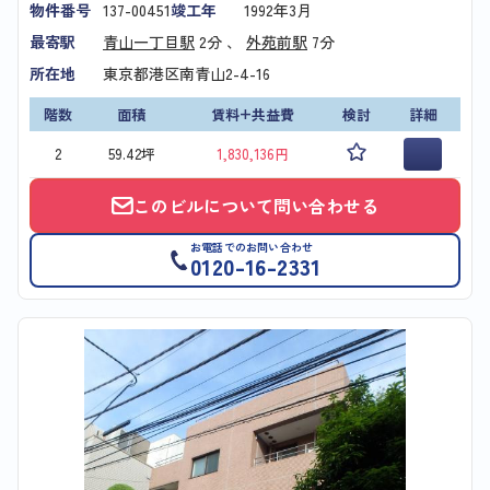
物件番号
137-00451
竣工年
1992年3月
最寄駅
青山一丁目駅
2分 、
外苑前駅
7分
所在地
東京都港区南青山2-4-16
階数
面積
賃料+共益費
検討
詳細
2
59.42坪
1,830,136円
このビルについて問い合わせる
お電話でのお問い合わせ
0120-16-2331