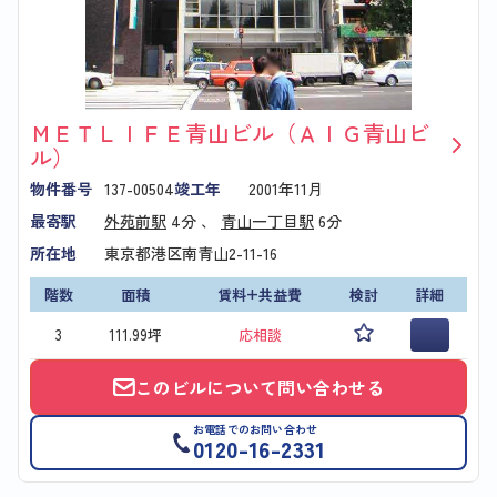
ＭＥＴＬＩＦＥ青山ビル（ＡＩＧ青山ビ
ル）
物件番号
137-00504
竣工年
2001年11月
最寄駅
外苑前駅
4分 、
青山一丁目駅
6分
所在地
東京都港区南青山2-11-16
階数
面積
賃料+共益費
検討
詳細
3
111.99坪
応相談
このビルについて問い合わせる
お電話でのお問い合わせ
0120-16-2331