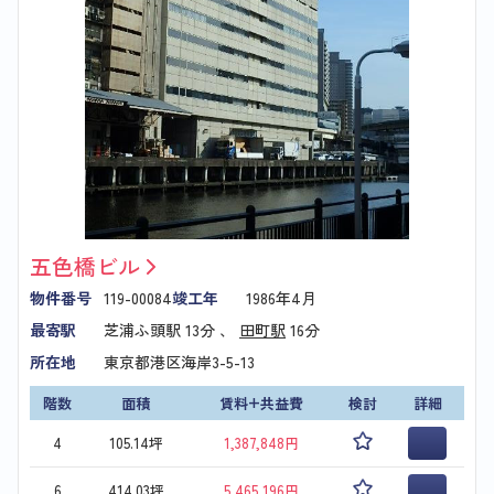
五色橋ビル
物件番号
119-00084
竣工年
1986年4月
最寄駅
芝浦ふ頭駅
13分 、
田町駅
16分
所在地
東京都港区海岸3-5-13
階数
面積
賃料+共益費
検討
詳細
4
105.14坪
1,387,848円
6
414.03坪
5,465,196円