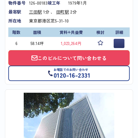
物件番号
126-00183
竣工年
1979年1月
最寄駅
三田駅
1分 、
田町駅
2分
所在地
東京都港区芝5-31-10
階数
面積
賃料+共益費
検討
詳細
6
58.14坪
1,023,264円
このビルについて問い合わせる
お電話でのお問い合わせ
0120-16-2331