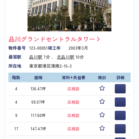
品川グランドセントラルタワー
物件番号
123-00051
竣工年
2003年3月
最寄駅
品川駅
7分 、
北品川駅
10分
所在地
東京都港区港南2-16-3
階数
面積
賃料+共益費
検討
詳細
4
136.47坪
応相談
4
69.07坪
応相談
9
117.60坪
応相談
17
147.47坪
応相談