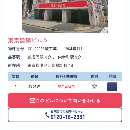
東京建硝ビル
物件番号
131-00096
竣工年
1964年11月
最寄駅
御成門駅
4分 、
内幸町駅
9分
所在地
東京都港区西新橋3-19-14
階数
面積
賃料+共益費
検討
詳細
2
33.28坪
567,424円
このビルについて問い合わせる
お電話でのお問い合わせ
0120-16-2331