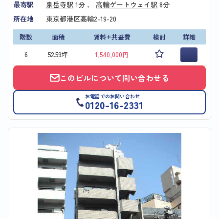
最寄駅
泉岳寺駅
1分 、
高輪ゲートウェイ駅
8分
所在地
東京都港区高輪2-19-20
階数
面積
賃料+共益費
検討
詳細
6
52.59坪
1,540,000円
このビルについて問い合わせる
お電話でのお問い合わせ
0120-16-2331