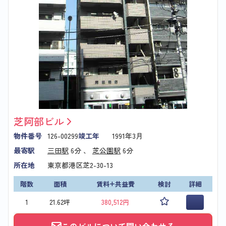
芝阿部ビル
物件番号
126-00299
竣工年
1991年3月
最寄駅
三田駅
6分 、
芝公園駅
6分
所在地
東京都港区芝2-30-13
階数
面積
賃料+共益費
検討
詳細
1
21.62坪
380,512円