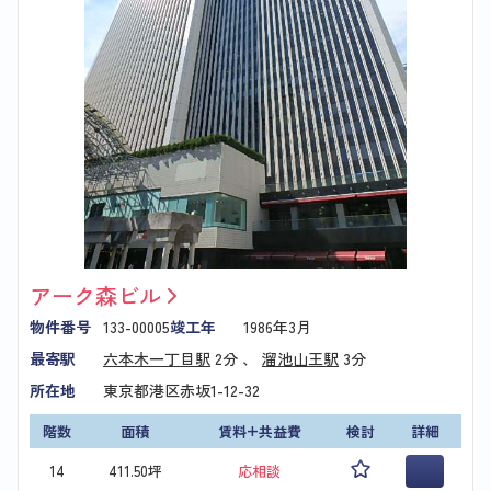
アーク森ビル
物件番号
133-00005
竣工年
1986年3月
最寄駅
六本木一丁目駅
2分 、
溜池山王駅
3分
所在地
東京都港区赤坂1-12-32
階数
面積
賃料+共益費
検討
詳細
14
411.50坪
応相談