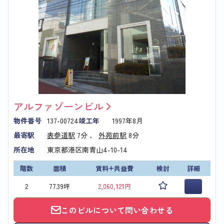
アルファゾーンビル
物件番号
137-00724
竣工年
1997年8月
最寄駅
表参道駅
7分 、
外苑前駅
8分
所在地
東京都港区南青山4-10-14
階数
面積
賃料+共益費
検討
詳細
2
77.39坪
2,060,121円
このビルについて問い合わせる