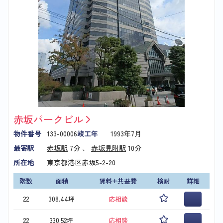
赤坂パークビル
物件番号
133-00006
竣工年
1993年7月
最寄駅
赤坂駅
7分 、
赤坂見附駅
10分
所在地
東京都港区赤坂5-2-20
階数
面積
賃料+共益費
検討
詳細
22
308.44坪
応相談
22
330.52坪
応相談