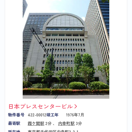
日本プレスセンタービル
物件番号
422-00012
竣工年
1976年7月
最寄駅
霞ケ関駅
2分 、
内幸町駅
3分
所在地
東京都千代田区内幸町2-2-1