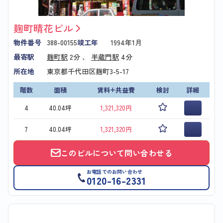
麹町晴花ビル
物件番号
388-00155
竣工年
1994年1月
最寄駅
麹町駅
2分 、
半蔵門駅
4分
所在地
東京都千代田区麹町3-5-17
階数
面積
賃料+共益費
検討
詳細
4
40.04坪
1,321,320円
7
40.04坪
1,321,320円
このビルについて問い合わせる
お電話でのお問い合わせ
0120-16-2331