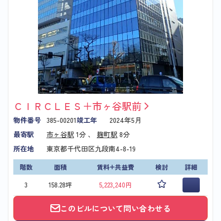
ＣＩＲＣＬＥＳ＋市ヶ谷駅前
物件番号
385-00201
竣工年
2024年5月
最寄駅
市ヶ谷駅
1分 、
麹町駅
8分
所在地
東京都千代田区九段南4-8-19
階数
面積
賃料+共益費
検討
詳細
3
158.28坪
5,223,240円
このビルについて問い合わせる