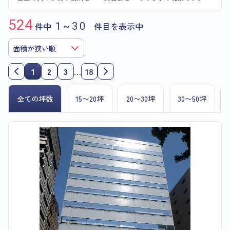
524
件中
1~30
件目を表示中
1
2
3
…
18
全ての坪数
15〜20坪
20〜30坪
30〜50坪