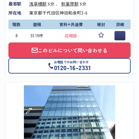
最寄駅
浅草橋駅
6分 、
秋葉原駅
6分
所在地
東京都千代田区神田和泉町2-6
階数
面積
賃料+共益費
検討
詳細
8
33.19坪
応相談
このビルについて問い合わせる
お電話でのお問い合わせ
0120-16-2331