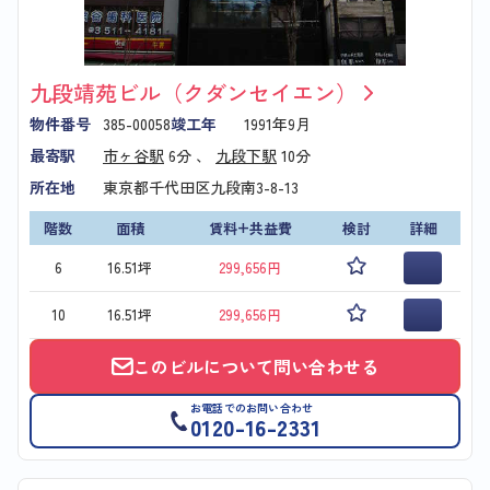
九段靖苑ビル（クダンセイエン）
物件番号
385-00058
竣工年
1991年9月
最寄駅
市ヶ谷駅
6分 、
九段下駅
10分
所在地
東京都千代田区九段南3-8-13
階数
面積
賃料+共益費
検討
詳細
6
16.51坪
299,656円
10
16.51坪
299,656円
このビルについて問い合わせる
お電話でのお問い合わせ
0120-16-2331