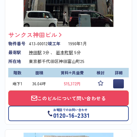
サンクス神田ビル
物件番号
413-00012
竣工年
1990年1月
最寄駅
神田駅
3分 、
岩本町駅
5分
所在地
東京都千代田区神田富山町25
階数
面積
賃料+共益費
検討
詳細
地下1
36.04坪
515,372円
このビルについて問い合わせる
お電話でのお問い合わせ
0120-16-2331