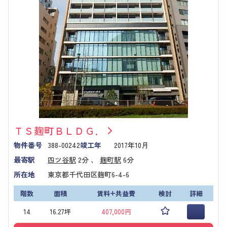
ＴＳ麹町ＢＬＤＧ．
物件番号
388-00242
竣工年
2017年10月
最寄駅
四ツ谷駅
2分 、
麹町駅
6分
所在地
東京都千代田区麹町6-4-6
階数
面積
賃料+共益費
検討
詳細
14
16.27坪
407,000円