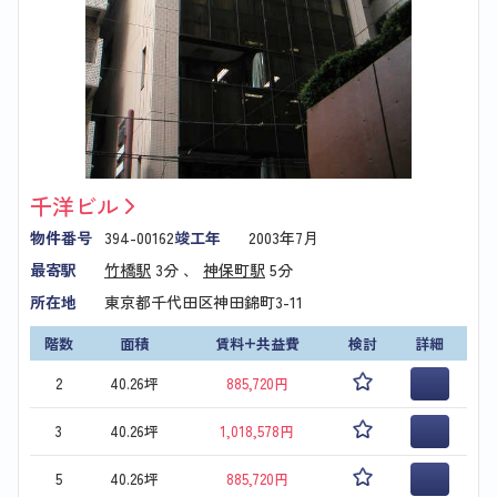
千洋ビル
物件番号
394-00162
竣工年
2003年7月
最寄駅
竹橋駅
3分 、
神保町駅
5分
所在地
東京都千代田区神田錦町3-11
階数
面積
賃料+共益費
検討
詳細
2
40.26坪
885,720円
3
40.26坪
1,018,578円
5
40.26坪
885,720円