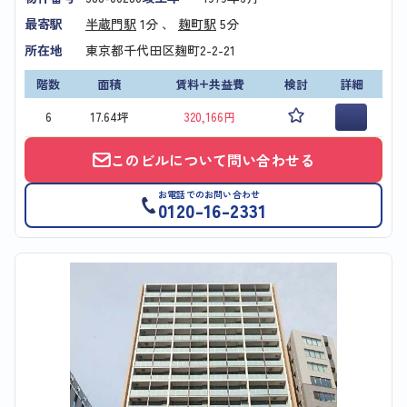
最寄駅
半蔵門駅
1分 、
麹町駅
5分
所在地
東京都千代田区麹町2-2-21
階数
面積
賃料+共益費
検討
詳細
6
17.64坪
320,166円
このビルについて問い合わせる
お電話でのお問い合わせ
0120-16-2331