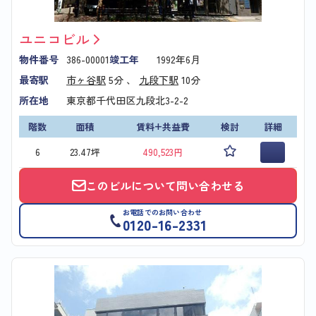
ユニコビル
物件番号
386-00001
竣工年
1992年6月
最寄駅
市ヶ谷駅
5分 、
九段下駅
10分
所在地
東京都千代田区九段北3-2-2
階数
面積
賃料+共益費
検討
詳細
6
23.47坪
490,523円
このビルについて問い合わせる
お電話でのお問い合わせ
0120-16-2331