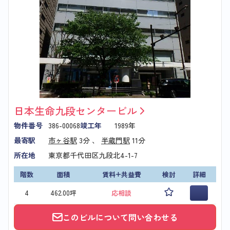
日本生命九段センタービル
物件番号
386-00068
竣工年
1989年
最寄駅
市ヶ谷駅
3分 、
半蔵門駅
11分
所在地
東京都千代田区九段北4-1-7
階数
面積
賃料+共益費
検討
詳細
4
462.00坪
応相談
このビルについて問い合わせる