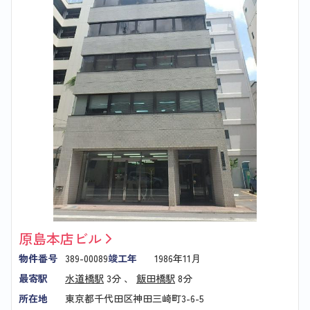
原島本店ビル
物件番号
389-00089
竣工年
1986年11月
最寄駅
水道橋駅
3分 、
飯田橋駅
8分
所在地
東京都千代田区神田三崎町3-6-5