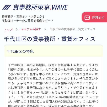
貸事務所・賃貸オフィス探しから
お問合せ
不動産オーナーのご要望を徹底サポート
エリアから探す
千代田区の貸事務所・賃貸オフィス
トップ
千代田区の貸事務所・賃貸オフィス
千代田区の特色
千代田区は日本の首都機能、政治の中枢が集まる街です。交通の
利便性が高い地域が多く、大手会社の本社を千代田区におく会社
も多い区です。皇居を中心に配しているので、外資系企業からは
緑が多い街並みを気に入って頂くこともあります。千代田区の中
でも、大手町エリアは飛びぬけて賃料相場が高いエリアです。こ
れは東京駅～皇居間にあります。大手町エリアで企業をかまえる
ことによる企業イメージは高いものとなることは間違いないでし
ょう。千代田区内の夜間人口は平成17年の国勢調査で41,778人です
が、昼間人口は853,382人と夜間人口の20倍以上です。これは千代
田区の大半が貸事務所ビル・貸店舗ビルである事の現象です。