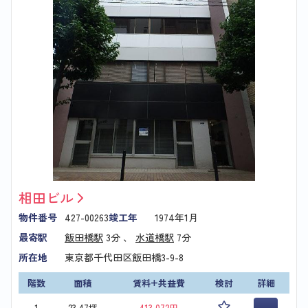
相田ビル
物件番号
427-00263
竣工年
1974年1月
最寄駅
飯田橋駅
3分 、
水道橋駅
7分
所在地
東京都千代田区飯田橋3-9-8
階数
面積
賃料+共益費
検討
詳細
1
23.47坪
413,072円