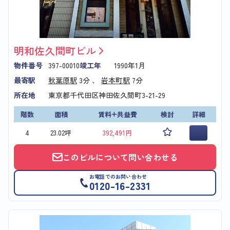
明和佐久間町ビル
物件番号
397-00010
竣工年
1990年1月
最寄駅
秋葉原駅
3分 、
岩本町駅
7分
所在地
東京都千代田区神田佐久間町3-21-29
階数
面積
賃料+共益費
検討
詳細
4
23.02坪
392,491円
このビルについて問い合わせる
お電話でのお問い合わせ
0120-16-2331