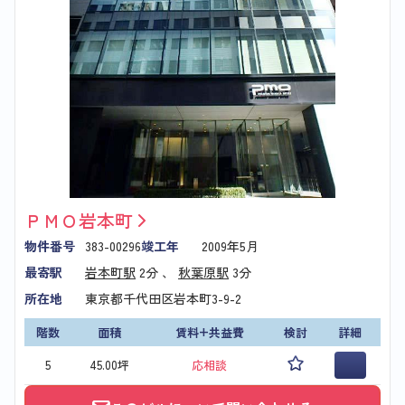
ＰＭＯ岩本町
物件番号
383-00296
竣工年
2009年5月
最寄駅
岩本町駅
2分 、
秋葉原駅
3分
所在地
東京都千代田区岩本町3-9-2
階数
面積
賃料+共益費
検討
詳細
5
45.00坪
応相談