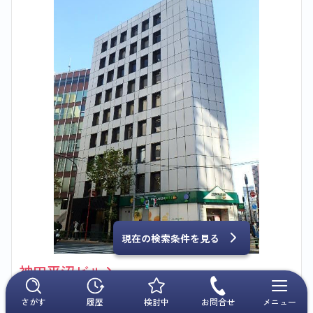
現在の検索条件を見る
神田平沼ビル
物件番号
398-00018
竣工年
1970年12月
さがす
履歴
検討中
お問合せ
メニュー
最寄駅
小川町駅
3分 、
淡路町駅
3分