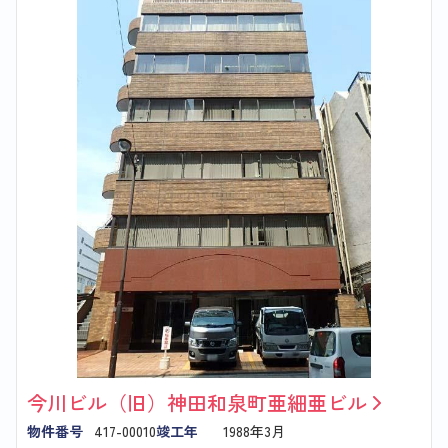
今川ビル（旧）神田和泉町亜細亜ビル
物件番号
417-00010
竣工年
1988年3月