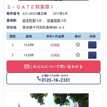
Ｓ－ＧＡＴＥ秋葉原
物件番号
421-00161
竣工年
2017年9月
最寄駅
岩本町駅
6分 、
秋葉原駅
6分
所在地
東京都千代田区東神田2-4-6
階数
面積
賃料+共益費
検討
詳細
2
74.52坪
応相談
3
74.52坪
応相談
このビルについて問い合わせる
お電話でのお問い合わせ
0120-16-2331