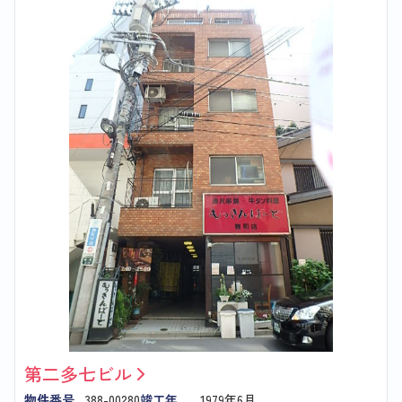
第二多七ビル
物件番号
388-00280
竣工年
1979年6月