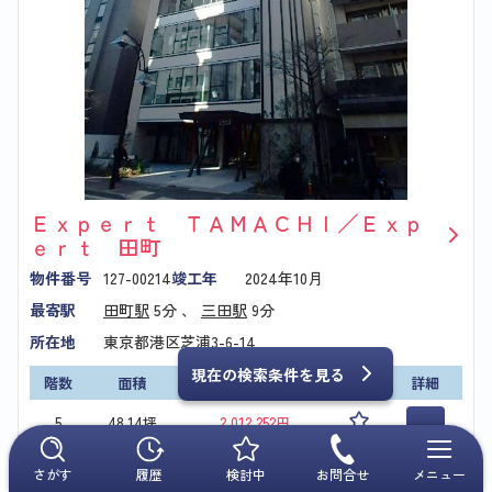
Ｅｘｐｅｒｔ ＴＡＭＡＣＨＩ／Ｅｘｐ
ｅｒｔ 田町
物件番号
127-00214
竣工年
2024年10月
最寄駅
田町駅
5分 、
三田駅
9分
所在地
東京都港区芝浦3-6-14
現在の検索条件を見る
階数
面積
賃料+共益費
検討
詳細
5
48.14坪
2,012,252円
このビルについて問い合わせる
さがす
履歴
検討中
お問合せ
メニュー