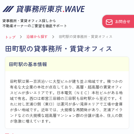
貸事務所・賃貸オフィス探しから
お問合せ
不動産オーナーのご要望を徹底サポート
沿線から探す
田町駅の貸事務所・賃貸オフィス
トップ
田町駅の貸事務所・賃貸オフィス
田町駅の基本情報
田町駅は第一京浜沿いに大型ビルが建ち並ぶ地域です。幾つかの
有名な大企業の本社が点在しており、高層・超高層の賃貸オフィ
スビルが多いエリアです。日本電気（ＮＥＣ）本社ビルがある地
域で有名。西口は都営三田線の三田駅も田町駅から至近です。そ
れに対し芝浦口側（東口）は運河が多い湾岸エリアで工場や倉庫
が多い地域です。近年では、大規模な再開発があり、芝浦アイラ
ンドなどの大規模な超高層マンション群の分譲が進み、住人の数
が急激に増えています。