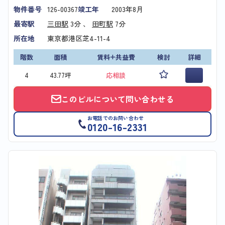
物件番号
126-00367
竣工年
2003年8月
最寄駅
三田駅
3分 、
田町駅
7分
所在地
東京都港区芝4-11-4
階数
面積
賃料+共益費
検討
詳細
4
43.77坪
応相談
このビルについて問い合わせる
お電話でのお問い合わせ
0120-16-2331