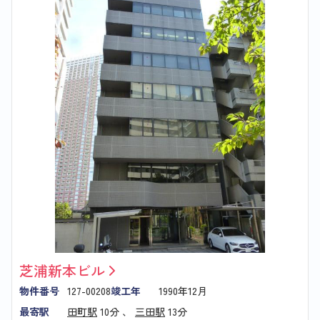
芝浦新本ビル
物件番号
127-00208
竣工年
1990年12月
最寄駅
田町駅
10分 、
三田駅
13分