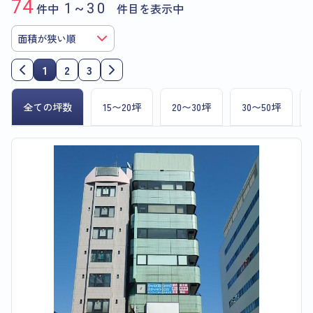
74
件中
1~30
件目を表示中
1
2
3
全ての坪数
15〜20坪
20〜30坪
30〜50坪