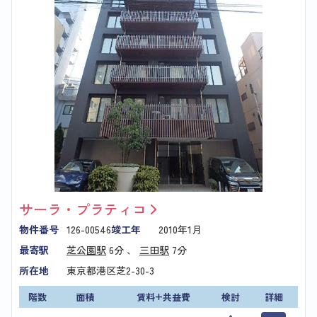
サーラ・プラティコ
物件番号
126-00546
竣工年
2010年1月
最寄駅
芝公園駅
6分 、
三田駅
7分
所在地
東京都港区芝2-30-3
階数
面積
賃料+共益費
検討
詳細