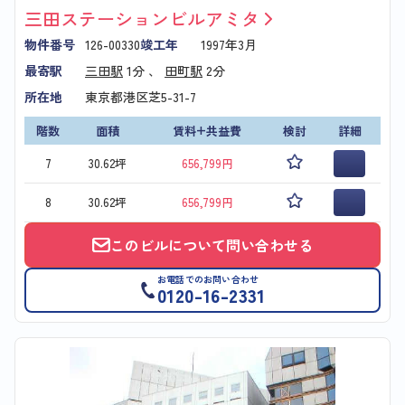
三田ステーションビルアミタ
物件番号
126-00330
竣工年
1997年3月
最寄駅
三田駅
1分 、
田町駅
2分
所在地
東京都港区芝5-31-7
階数
面積
賃料+共益費
検討
詳細
7
30.62坪
656,799円
8
30.62坪
656,799円
このビルについて問い合わせる
お電話でのお問い合わせ
0120-16-2331