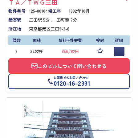
ＴＡ／ＴＷＧ三田
物件番号
125-00104
竣工年
1992年10月
最寄駅
三田駅
5分 、
田町駅
7分
所在地
東京都港区三田3-3-8
階数
面積
賃料+共益費
検討
詳細
9
37.22坪
859,782円
このビルについて問い合わせる
お電話でのお問い合わせ
0120-16-2331