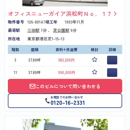
オフィスニューガイア浜松町Ｎｏ．１７
物件番号
126-00147
竣工年
1993年11月
最寄駅
三田駅
7分 、
芝公園駅
9分
所在地
東京都港区芝1-15-13
階数
面積
賃料+共益費
検討
詳細
3
37.89坪
583,500円
11
37.89坪
990,000円
このビルについて問い合わせる
お電話でのお問い合わせ
0120-16-2331