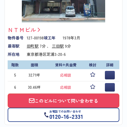
ＮＴＭビル
物件番号
127-00198
竣工年
1978年3月
最寄駅
田町駅
7分 、
三田駅
9分
所在地
東京都港区芝浦3-20-6
階数
面積
賃料+共益費
検討
詳細
5
32.71坪
応相談
6
30.46坪
応相談
このビルについて問い合わせる
お電話でのお問い合わせ
0120-16-2331