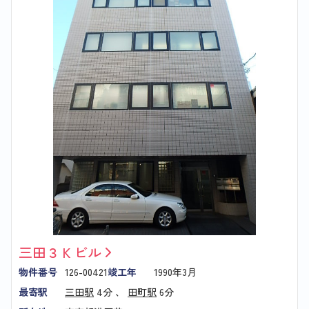
三田３Ｋビル
物件番号
126-00421
竣工年
1990年3月
最寄駅
三田駅
4分 、
田町駅
6分