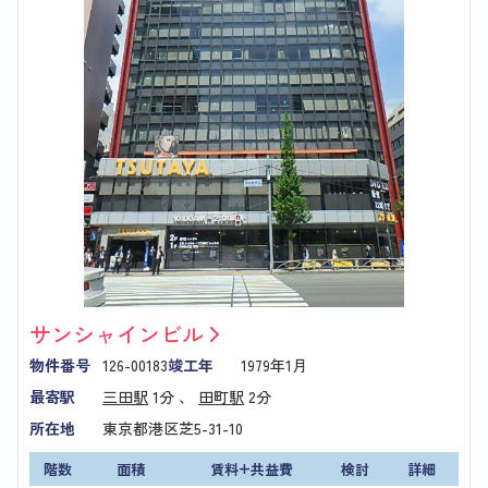
サンシャインビル
物件番号
126-00183
竣工年
1979年1月
最寄駅
三田駅
1分 、
田町駅
2分
所在地
東京都港区芝5-31-10
階数
面積
賃料+共益費
検討
詳細