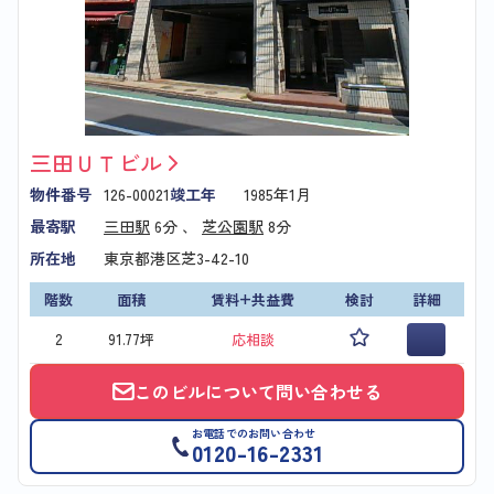
三田ＵＴビル
物件番号
126-00021
竣工年
1985年1月
最寄駅
三田駅
6分 、
芝公園駅
8分
所在地
東京都港区芝3-42-10
階数
面積
賃料+共益費
検討
詳細
2
91.77坪
応相談
このビルについて問い合わせる
お電話でのお問い合わせ
0120-16-2331