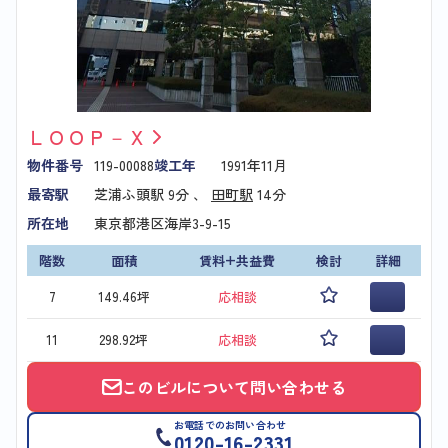
ＬＯＯＰ－Ｘ
物件番号
119-00088
竣工年
1991年11月
最寄駅
芝浦ふ頭駅
9分 、
田町駅
14分
所在地
東京都港区海岸3-9-15
階数
面積
賃料+共益費
検討
詳細
7
149.46坪
応相談
11
298.92坪
応相談
このビルについて問い合わせる
お電話でのお問い合わせ
0120-16-2331