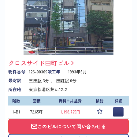
クロスサイド田町ビル
物件番号
126-00369
竣工年
1993年6月
最寄駅
三田駅
3分 、
田町駅
6分
所在地
東京都港区芝4-12-2
階数
面積
賃料+共益費
検討
詳細
1-B1
72.65坪
1,198,725円
このビルについて問い合わせる