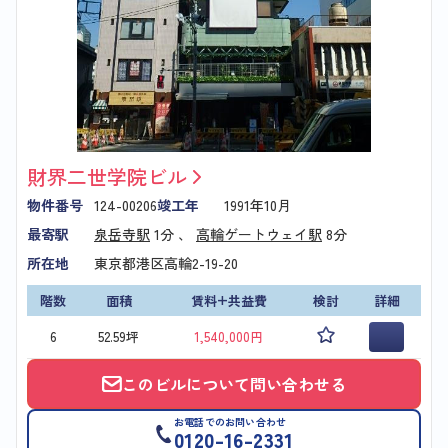
財界二世学院ビル
物件番号
124-00206
竣工年
1991年10月
最寄駅
泉岳寺駅
1分 、
高輪ゲートウェイ駅
8分
所在地
東京都港区高輪2-19-20
階数
面積
賃料+共益費
検討
詳細
6
52.59坪
1,540,000円
このビルについて問い合わせる
お電話でのお問い合わせ
0120-16-2331