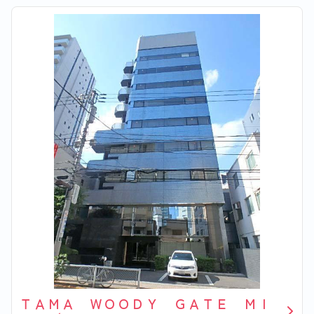
ＴＡＭＡ ＷＯＯＤＹ ＧＡＴＥ ＭＩ