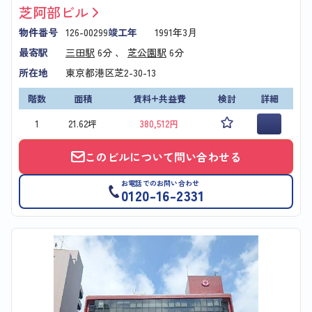
芝阿部ビル
物件番号
126-00299
竣工年
1991年3月
最寄駅
三田駅
6分 、
芝公園駅
6分
所在地
東京都港区芝2-30-13
階数
面積
賃料+共益費
検討
詳細
1
21.62坪
380,512円
このビルについて問い合わせる
お電話でのお問い合わせ
0120-16-2331