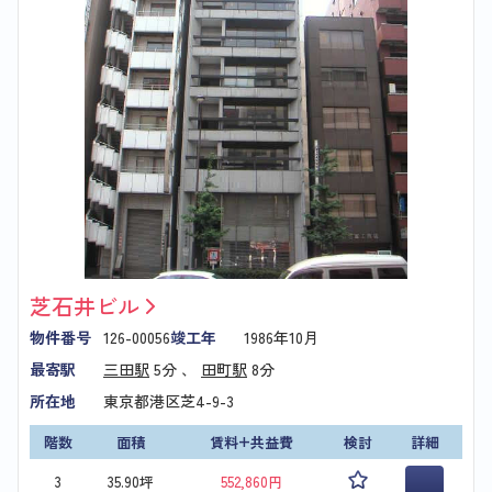
芝石井ビル
物件番号
126-00056
竣工年
1986年10月
最寄駅
三田駅
5分 、
田町駅
8分
所在地
東京都港区芝4-9-3
階数
面積
賃料+共益費
検討
詳細
3
35.90坪
552,860円