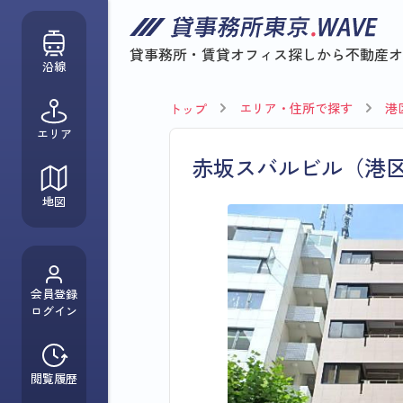
貸事務所・賃貸オフィス探しから
不動産オ
沿線
エリア・住所で探す
港
トップ
エリア
赤坂スバルビル（港
地図
会員登録
ログイン
閲覧履歴