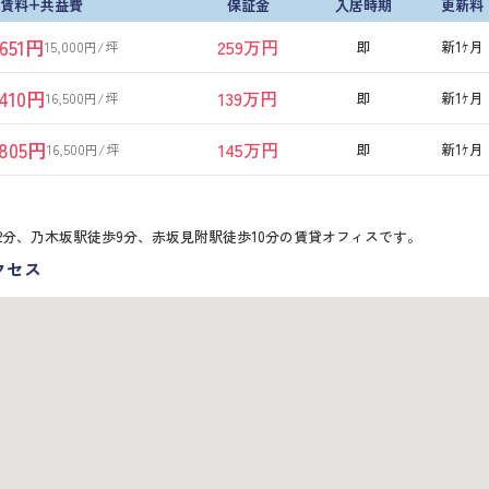
賃料+共益費
保証金
入居時期
更新料
,651円
259万円
即
新1ｹ月
15,000円/坪
,410円
139万円
即
新1ｹ月
16,500円/坪
,805円
145万円
即
新1ｹ月
16,500円/坪
2分、乃木坂駅徒歩9分、赤坂見附駅徒歩10分の賃貸オフィスです。
クセス