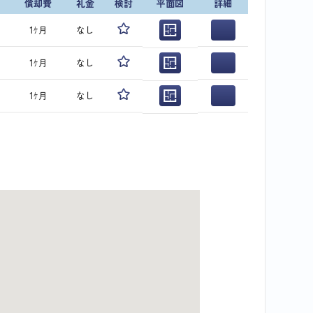
償却費
礼金
検討
平面図
詳細
1ｹ月
なし
1ｹ月
なし
1ｹ月
なし