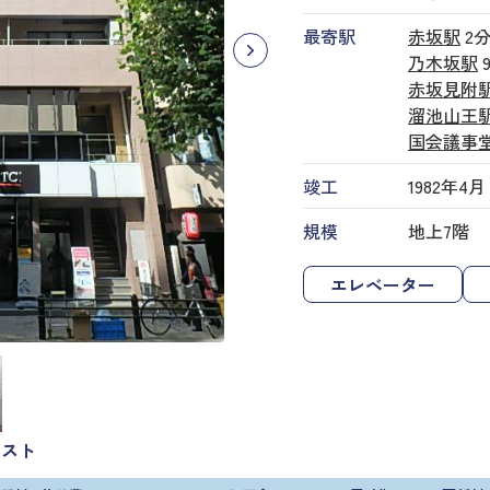
最寄駅
赤坂駅
2
乃木坂駅
赤坂見附
溜池山王
国会議事
竣工
1982年4月
規模
地上7階
エレベーター
リスト