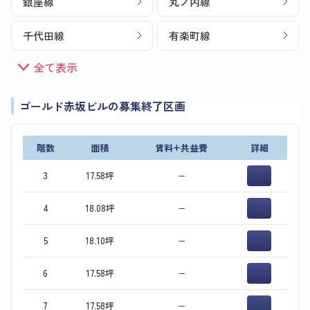
銀座線
丸ノ内線
千代田線
有楽町線
全て表示
ゴールド赤坂ビルの募集終了区画
階数
面積
賃料+共益費
詳細
3
17.58坪
−
4
18.08坪
−
5
18.10坪
−
6
17.58坪
−
7
17.58坪
−