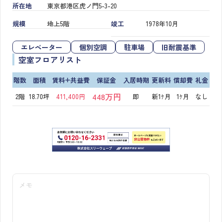
所在地
東京都港区虎ノ門5-3-20
規模
地上5階
竣工
1978年10月
エレベーター
個別空調
駐車場
旧耐震基準
空室フロアリスト
階数
面積
賃料+共益費
保証金
入居時期
更新料
償却費
礼金
448万円
2階
18.70坪
411,400円
即
新1ｹ月
1ｹ月
なし
メモ