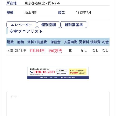
所在地
東京都港区虎ノ門1-7-6
規模
地上7階
竣工
1983年7月
エレベーター
個別空調
新耐震基準
空室フロアリスト
階数
面積
賃料+共益費
保証金
入居時期
更新料
償却費
礼金
196万円
4階
26.18坪
518,364円
即
なし
なし
なし
メモ