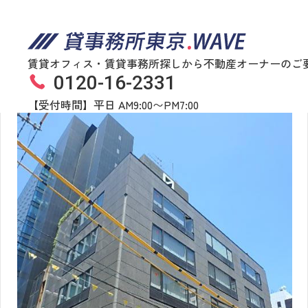
賃貸オフィス・賃貸事務所探しから不動産オーナーのご
0120-16-2331
虎ノ門升本ビル
物件番号
122​-​00224
【受付時間】平日 AM9:00〜PM7:00