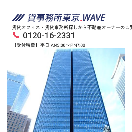
賃貸オフィス・賃貸事務所探しから不動産オーナーのご
0120-16-2331
虎ノ門アルセアタワー
物件番号
122​-​00421
【受付時間】平日 AM9:00〜PM7:00