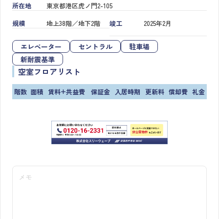
所在地
東京都港区虎ノ門2-105
規模
地上38階／地下2階
竣工
2025年2月
エレベーター
セントラル
駐車場
新耐震基準
空室フロアリスト
階数
面積
賃料+共益費
保証金
入居時期
更新料
償却費
礼金
メモ