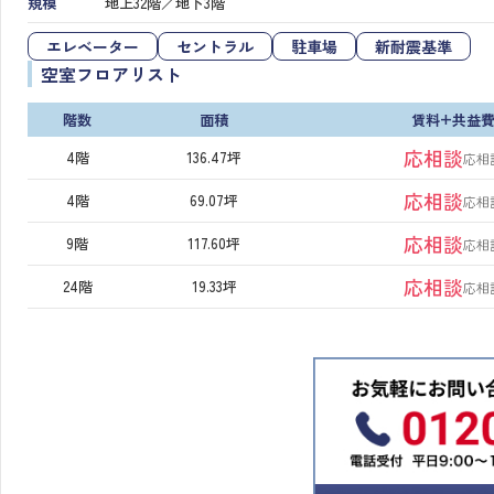
規模
地上32階／地下3階
エレベーター
セントラル
駐車場
新耐震基準
空室フロアリスト
階数
面積
賃料+共益
応相談
4階
136.47坪
応相
応相談
4階
69.07坪
応相
応相談
9階
117.60坪
応相
応相談
24階
19.33坪
応相