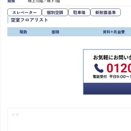
規模
地上10階／地下1階
エレベーター
個別空調
駐車場
新耐震基準
空室フロアリスト
階数
面積
賃料+共益費
メモ