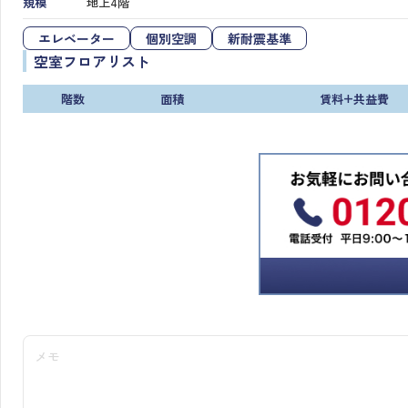
規模
地上4階
エレベーター
個別空調
新耐震基準
空室フロアリスト
階数
面積
賃料+共益費
メモ