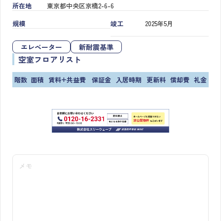
所在地
東京都中央区京橋2-6-6
規模
竣工
2025年5月
エレベーター
新耐震基準
空室フロアリスト
階数
面積
賃料+共益費
保証金
入居時期
更新料
償却費
礼金
メモ