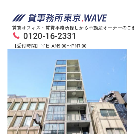
賃貸オフィス・賃貸事務所探しから不動産オーナーのご
0120-16-2331
ＶＯＲＴ京橋宝町
物件番号
633​-​00323
【受付時間】平日 AM9:00〜PM7:00