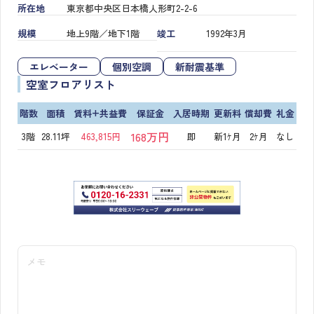
所在地
東京都中央区日本橋人形町2-2-6
規模
地上9階／地下1階
竣工
1992年3月
エレベーター
個別空調
新耐震基準
空室フロアリスト
階数
面積
賃料+共益費
保証金
入居時期
更新料
償却費
礼金
168万円
3階
28.11坪
463,815円
即
新1ｹ月
2ｹ月
なし
メモ