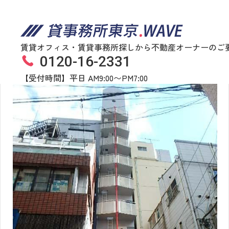
賃貸オフィス・賃貸事務所探しから不動産オーナーのご
0120-16-2331
堀口第２ビル
物件番号
652​-​00081
【受付時間】平日 AM9:00〜PM7:00