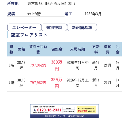
所在地
東京都品川区西五反田1-23-7
規模
地上9階
竣工
1986年3月
エレベーター
個別空調
新耐震基準
空室フロアリスト
階
賃料+共益
更新
償却
礼
面積
保証金
入居時期
数
費
料
費
金
389万
38.18
2026年11月中
新1ｹ
1ｹ
3階
797,962円
2ｹ月
坪
円
旬
月
月
389万
38.18
2026年12月上
新1ｹ
1ｹ
4階
797,962円
2ｹ月
坪
円
旬
月
月