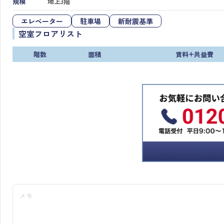
規模
地上3階
エレベーター
駐車場
新耐震基準
空室フロアリスト
階数
面積
賃料+共益費
メモ