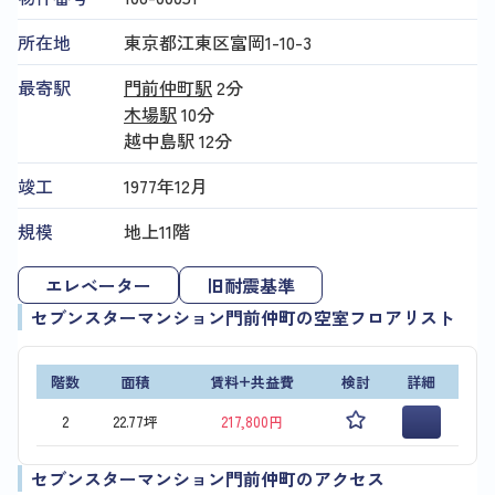
所在地
東京都江東区富岡1-10-3
最寄駅
門前仲町駅
2分
木場駅
10分
越中島駅
12分
竣工
1977年12月
規模
地上11階
エレベーター
旧耐震基準
セブンスターマンション門前仲町の空室フロアリスト
階数
面積
賃料+共益費
検討
詳細
2
22.77坪
217,800円
セブンスターマンション門前仲町のアクセス