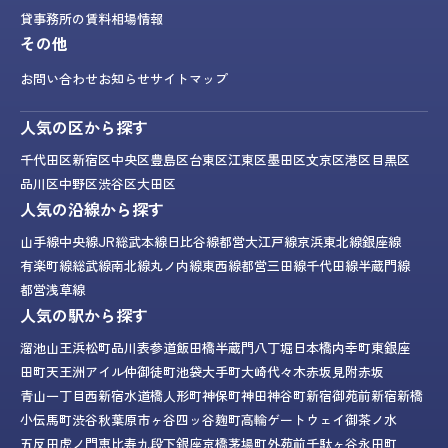
貸事務所の賃料相場情報
その他
お問い合わせ
お知らせ
サイトマップ
人気の区から探す
千代田区
新宿区
中央区
豊島区
台東区
江東区
墨田区
文京区
港区
目黒区
品川区
中野区
渋谷区
大田区
人気の沿線から探す
山手線
中央線
JR総武本線
日比谷線
都営大江戸線
京浜東北線
銀座線
有楽町線
総武線
南北線
丸ノ内線
東西線
都営三田線
千代田線
半蔵門線
都営浅草線
人気の駅から探す
溜池山王
浜松町
品川
表参道
飯田橋
半蔵門
八丁堀
日本橋
内幸町
東銀座
田町
天王洲アイル
仲御徒町
池袋
大手町
大崎
代々木
赤坂見附
赤坂
青山一丁目
西新宿
水道橋
人形町
神保町
神田
神谷町
新宿御苑前
新宿
新橋
小伝馬町
渋谷
秋葉原
市ヶ谷
四ッ谷
麹町
高輪ゲートウェイ
御茶ノ水
五反田
虎ノ門
恵比寿
九段下
銀座
京橋
茅場町
外苑前
千駄ヶ谷
永田町