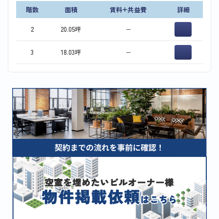
階数
面積
賃料+共益費
詳細
2
20.05坪
−
3
18.03坪
−