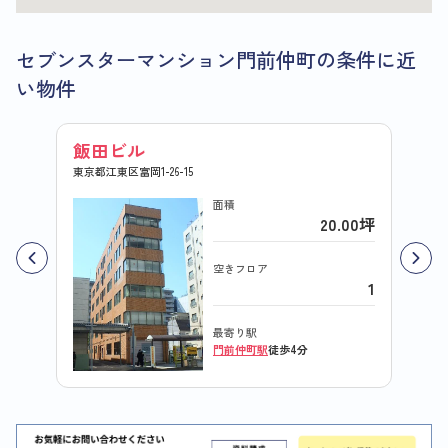
セブンスターマンション門前仲町の条件に近
い物件
飯田ビル
田辺
東京都江東区富岡1-26-15
東京都江
面積
20.00坪
空きフロア
1
最寄り駅
門前仲町駅
徒歩4分