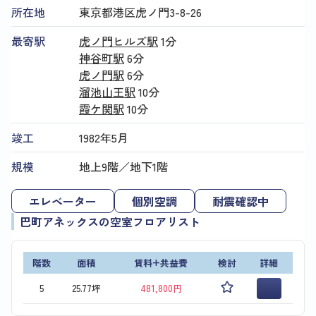
所在地
東京都港区虎ノ門3-8-26
最寄駅
虎ノ門ヒルズ駅
1分
神谷町駅
6分
虎ノ門駅
6分
溜池山王駅
10分
霞ケ関駅
10分
竣工
1982年5月
規模
地上9階／地下1階
エレベーター
個別空調
耐震確認中
巴町アネックスの空室フロアリスト
階数
面積
賃料+共益費
検討
詳細
5
25.77坪
481,800円