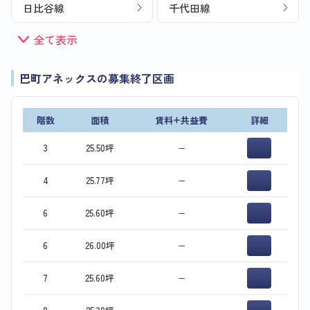
日比谷線
千代田線
全て表示
巴町アネックスの募集終了区画
階数
面積
賃料+共益費
詳細
3
25.50坪
−
4
25.77坪
−
6
25.60坪
−
6
26.00坪
−
7
25.60坪
−