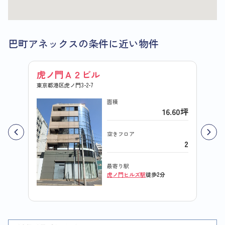
巴町アネックスの条件に近い物件
虎ノ門Ａ２ビル
日産
東京都港区虎ノ門3-2-7
東京都港
面積
16.60坪
空きフロア
2
最寄り駅
虎ノ門ヒルズ駅
徒歩2分