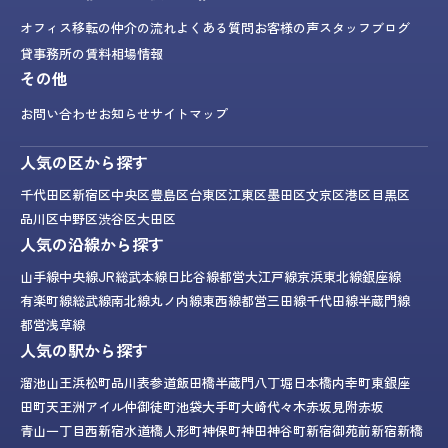
オフィス移転の仲介の流れ
よくある質問
お客様の声
スタッフブログ
貸事務所の賃料相場情報
その他
お問い合わせ
お知らせ
サイトマップ
人気の区から探す
千代田区
新宿区
中央区
豊島区
台東区
江東区
墨田区
文京区
港区
目黒区
品川区
中野区
渋谷区
大田区
人気の沿線から探す
山手線
中央線
JR総武本線
日比谷線
都営大江戸線
京浜東北線
銀座線
有楽町線
総武線
南北線
丸ノ内線
東西線
都営三田線
千代田線
半蔵門線
都営浅草線
人気の駅から探す
溜池山王
浜松町
品川
表参道
飯田橋
半蔵門
八丁堀
日本橋
内幸町
東銀座
田町
天王洲アイル
仲御徒町
池袋
大手町
大崎
代々木
赤坂見附
赤坂
青山一丁目
西新宿
水道橋
人形町
神保町
神田
神谷町
新宿御苑前
新宿
新橋