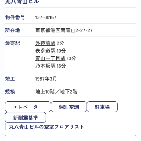
丸八青山ビル
物件番号
137​-​00157
所在地
東京都港区南青山2-27-27
最寄駅
外苑前駅
2分
表参道駅
10分
青山一丁目駅
10分
乃木坂駅
16分
竣工
1987年3月
規模
地上10階／地下2階
エレベーター
個別空調
駐車場
新耐震基準
丸八青山ビルの空室フロアリスト