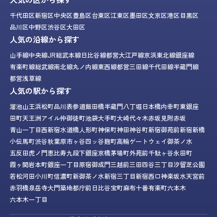
千代田区
新宿区
中央区
豊島区
台東区
江東区
墨田区
文京区
港区
目黒区
品川区
中野区
渋谷区
大田区
人気の沿線から探す
山手線
中央線
JR総武本線
日比谷線
都営大江戸線
京浜東北線
銀座線
有楽町線
総武線
南北線
丸ノ内線
東西線
都営三田線
千代田線
半蔵門線
都営浅草線
人気の駅から探す
溜池山王
浜松町
品川
表参道
飯田橋
半蔵門
八丁堀
日本橋
内幸町
東銀座
田町
天王洲アイル
仲御徒町
池袋
大手町
大崎
代々木
赤坂見附
赤坂
青山一丁目
西新宿
水道橋
人形町
神保町
神田
神谷町
新宿御苑前
新宿
新橋
小伝馬町
渋谷
秋葉原
市ヶ谷
四ッ谷
麹町
高輪ゲートウェイ
御茶ノ水
五反田
虎ノ門
恵比寿
九段下
銀座
京橋
茅場町
外苑前
千駄ヶ谷
永田町
霞ヶ関
岩本町
銀座一丁目
原宿
御成門
三越前
三田
四谷三丁目
汐留
芝公園
若松河田
小川町
信濃町
新御茶ノ水
新宿三丁目
新宿西口
神楽坂
水天宮前
赤羽橋
泉岳寺
大門
築地
都庁前
日比谷
宝町
麻布十番
有楽町
六本木
六本木一丁目