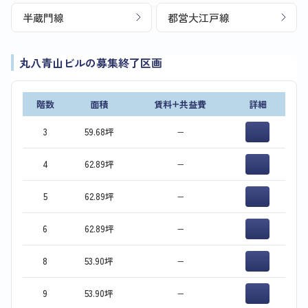
半蔵門線
都営大江戸線
丸八青山ビルの募集終了区画
階数
面積
賃料+共益費
詳細
3
59.68坪
−
4
62.89坪
−
5
62.89坪
−
6
62.89坪
−
8
53.90坪
−
9
53.90坪
−