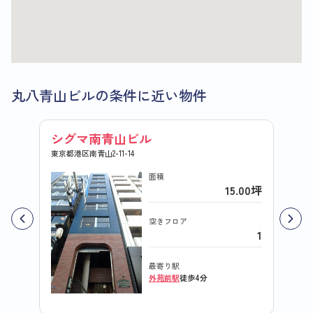
丸八青山ビルの条件に近い物件
シグマ南青山ビル
新青
東京都港区南青山2-11-14
東京都港
面積
15.00坪
空きフロア
1
最寄り駅
外苑前駅
徒歩4分