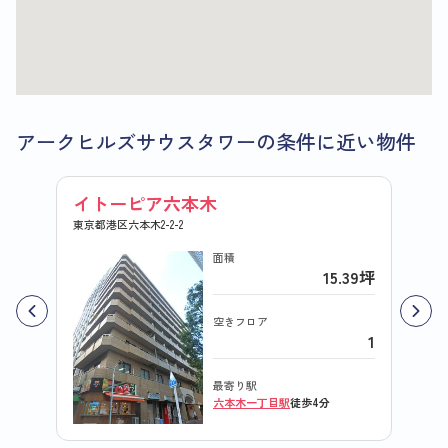
アークヒルズサウスタワーの条件に近い物件
イトーピア六本木
コー
東京都港区六本木2-2-2
東京都港
面積
15.39坪
空きフロア
1
最寄り駅
六本木一丁目駅
徒歩4分