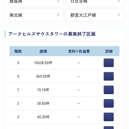
銀座線
日比谷線
南北線
都営大江戸線
アークヒルズサウスタワーの募集終了区画
階数
面積
賃料+共益費
詳細
0
16628.00坪
−
0
569.50坪
−
1
19.10坪
−
3
38.80坪
−
3
40.20坪
−