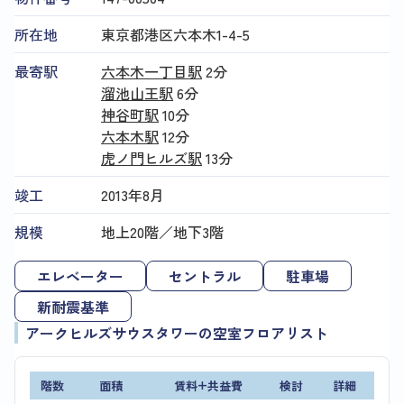
所在地
東京都港区六本木1-4-5
最寄駅
六本木一丁目駅
2分
溜池山王駅
6分
神谷町駅
10分
六本木駅
12分
虎ノ門ヒルズ駅
13分
竣工
2013年8月
規模
地上20階／地下3階
エレベーター
セントラル
駐車場
新耐震基準
アークヒルズサウスタワーの空室フロアリスト
階数
面積
賃料+共益費
検討
詳細