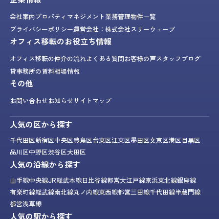
会社案内
プロパティマネジメント業務
管理物件一覧
プライバシーポリシー
運営会社：株式会社スリーウェーブ
オフィス移転のお役立ち情報
オフィス移転の仲介の流れ
よくある質問
お客様の声
スタッフブログ
貸事務所の賃料相場情報
その他
お問い合わせ
お知らせ
サイトマップ
人気の区から探す
千代田区
新宿区
中央区
豊島区
台東区
江東区
墨田区
文京区
港区
目黒区
品川区
中野区
渋谷区
大田区
人気の沿線から探す
山手線
中央線
JR総武本線
日比谷線
都営大江戸線
京浜東北線
銀座線
有楽町線
総武線
南北線
丸ノ内線
東西線
都営三田線
千代田線
半蔵門線
都営浅草線
人気の駅から探す