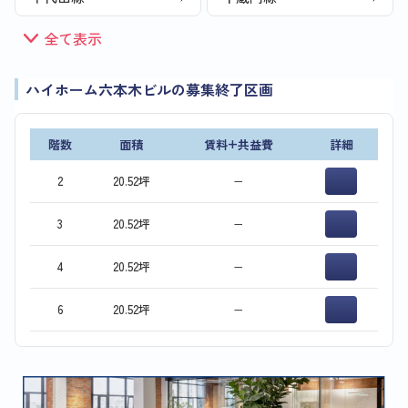
全て表示
ハイホーム六本木ビルの募集終了区画
階数
面積
賃料+共益費
詳細
2
20.52坪
−
3
20.52坪
−
4
20.52坪
−
6
20.52坪
−