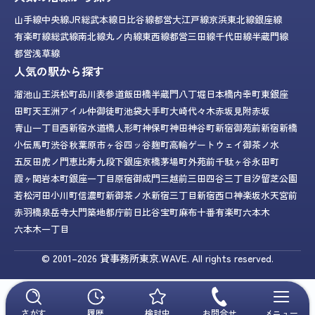
山手線
中央線
JR総武本線
日比谷線
都営大江戸線
京浜東北線
銀座線
有楽町線
総武線
南北線
丸ノ内線
東西線
都営三田線
千代田線
半蔵門線
都営浅草線
人気の駅から探す
溜池山王
浜松町
品川
表参道
飯田橋
半蔵門
八丁堀
日本橋
内幸町
東銀座
田町
天王洲アイル
仲御徒町
池袋
大手町
大崎
代々木
赤坂見附
赤坂
青山一丁目
西新宿
水道橋
人形町
神保町
神田
神谷町
新宿御苑前
新宿
新橋
小伝馬町
渋谷
秋葉原
市ヶ谷
四ッ谷
麹町
高輪ゲートウェイ
御茶ノ水
五反田
虎ノ門
恵比寿
九段下
銀座
京橋
茅場町
外苑前
千駄ヶ谷
永田町
霞ヶ関
岩本町
銀座一丁目
原宿
御成門
三越前
三田
四谷三丁目
汐留
芝公園
若松河田
小川町
信濃町
新御茶ノ水
新宿三丁目
新宿西口
神楽坂
水天宮前
赤羽橋
泉岳寺
大門
築地
都庁前
日比谷
宝町
麻布十番
有楽町
六本木
六本木一丁目
© 2001–2026
貸事務所東京.WAVE.
All rights reserved.
さがす
履歴
検討中
お問合せ
メニュー