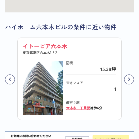
ハイホーム六本木ビルの条件に近い物件
イトーピア六本木
コー
東京都港区六本木2-2-2
東京都港
面積
15.39坪
空きフロア
1
最寄り駅
六本木一丁目駅
徒歩4分