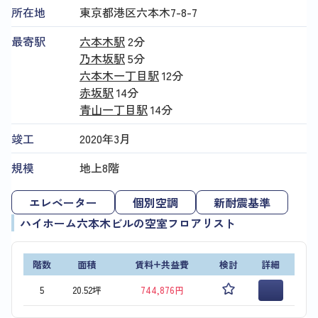
所在地
東京都港区六本木7-8-7
最寄駅
六本木駅
2分
乃木坂駅
5分
六本木一丁目駅
12分
赤坂駅
14分
青山一丁目駅
14分
竣工
2020年3月
規模
地上8階
エレベーター
個別空調
新耐震基準
ハイホーム六本木ビルの空室フロアリスト
階数
面積
賃料+共益費
検討
詳細
5
20.52坪
744,876円