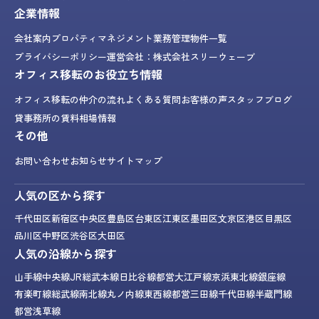
企業情報
会社案内
プロパティマネジメント業務
管理物件一覧
プライバシーポリシー
運営会社：株式会社スリーウェーブ
オフィス移転のお役立ち情報
オフィス移転の仲介の流れ
よくある質問
お客様の声
スタッフブログ
貸事務所の賃料相場情報
その他
お問い合わせ
お知らせ
サイトマップ
人気の区から探す
千代田区
新宿区
中央区
豊島区
台東区
江東区
墨田区
文京区
港区
目黒区
品川区
中野区
渋谷区
大田区
人気の沿線から探す
山手線
中央線
JR総武本線
日比谷線
都営大江戸線
京浜東北線
銀座線
有楽町線
総武線
南北線
丸ノ内線
東西線
都営三田線
千代田線
半蔵門線
都営浅草線