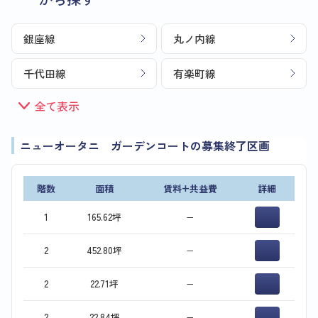
銀座線
丸ノ内線
千代田線
有楽町線
全て表示
ニューオータニ ガーデンコートの募集終了区画
階数
面積
賃料+共益費
詳細
1
165.62坪
−
2
452.80坪
−
2
22.71坪
−
2
22.84坪
−