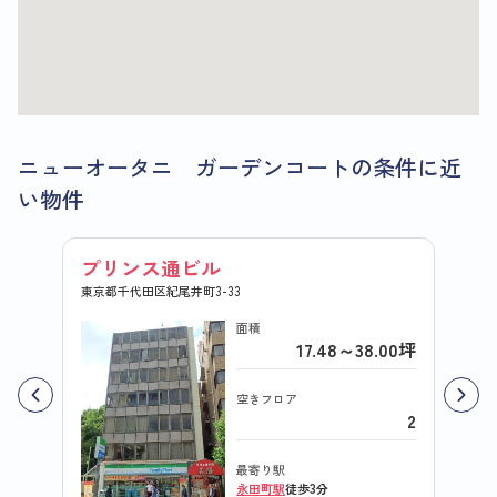
ニューオータニ ガーデンコートの条件に近
い物件
プリンス通ビル
紀尾
東京都千代田区紀尾井町3-33
東京都千
面積
17.48～38.00坪
空きフロア
2
最寄り駅
永田町駅
徒歩3分