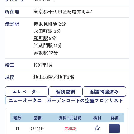
所在地
東京都千代田区紀尾井町4-1
最寄駅
赤坂見附駅
2分
永田町駅
3分
麹町駅
9分
半蔵門駅
11分
赤坂駅
12分
竣工
1991年1月
規模
地上30階／地下3階
エレベーター
個別空調
耐震補強済み
ニューオータニ ガーデンコートの空室フロアリスト
階数
面積
賃料+共益費
検討
詳細
11
432.11坪
応相談