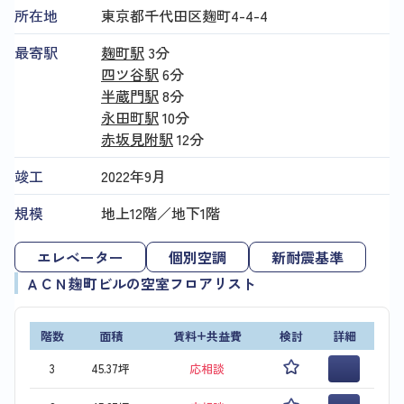
所在地
東京都千代田区麹町4-4-4
最寄駅
麹町駅
3分
四ツ谷駅
6分
半蔵門駅
8分
永田町駅
10分
赤坂見附駅
12分
竣工
2022年9月
規模
地上12階／地下1階
エレベーター
個別空調
新耐震基準
ＡＣＮ麹町ビルの空室フロアリスト
階数
面積
賃料+共益費
検討
詳細
3
45.37坪
応相談