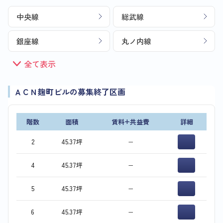
中央線
総武線
銀座線
丸ノ内線
全て表示
ＡＣＮ麹町ビルの募集終了区画
階数
面積
賃料+共益費
詳細
2
45.37坪
−
4
45.37坪
−
5
45.37坪
−
6
45.37坪
−