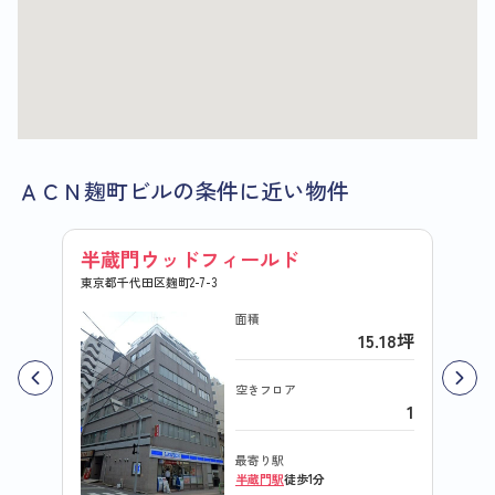
ＡＣＮ麹町ビルの条件に近い物件
半蔵門ウッドフィールド
麹町
東京都千代田区麹町2-7-3
東京都千
面積
15.18坪
空きフロア
1
最寄り駅
半蔵門駅
徒歩1分