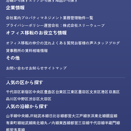
沿線から探す
エリアから探す
地図から探す
企業情報
会社案内
プロパティマネジメント業務
管理物件一覧
プライバシーポリシー
運営会社：株式会社スリーウェーブ
オフィス移転のお役立ち情報
オフィス移転の仲介の流れ
よくある質問
お客様の声
スタッフブログ
貸事務所の賃料相場情報
その他
お問い合わせ
お知らせ
サイトマップ
人気の区から探す
千代田区
新宿区
中央区
豊島区
台東区
江東区
墨田区
文京区
港区
目黒区
品川区
中野区
渋谷区
大田区
人気の沿線から探す
山手線
中央線
JR総武本線
日比谷線
都営大江戸線
京浜東北線
銀座線
有楽町線
総武線
南北線
丸ノ内線
東西線
都営三田線
千代田線
半蔵門線
都営浅草線