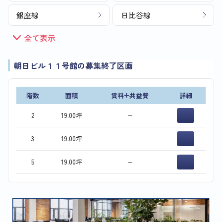
銀座線
日比谷線
全て表示
朝日ビル１１号館の募集終了区画
階数
面積
賃料+共益費
詳細
2
19.00坪
−
3
19.00坪
−
5
19.00坪
−