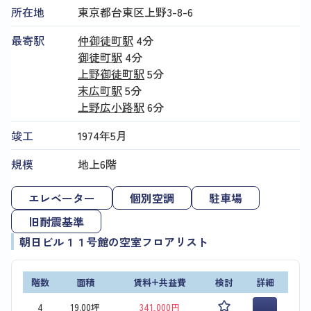
所在地
東京都台東区上野3-8-6
最寄駅
仲御徒町駅
4分
御徒町駅
4分
上野御徒町駅
5分
末広町駅
5分
上野広小路駅
6分
竣工
1974年5月
規模
地上6階
エレベーター
個別空調
駐車場
旧耐震基準
朝日ビル１１号館の空室フロアリスト
階数
面積
賃料+共益費
検討
詳細
4
19.00坪
341,000円