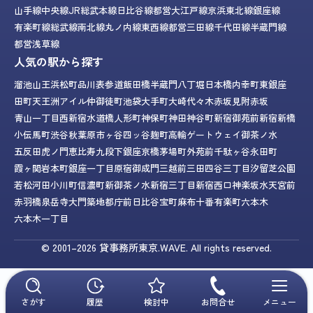
山手線
中央線
JR総武本線
日比谷線
都営大江戸線
京浜東北線
銀座線
有楽町線
総武線
南北線
丸ノ内線
東西線
都営三田線
千代田線
半蔵門線
都営浅草線
人気の駅から探す
溜池山王
浜松町
品川
表参道
飯田橋
半蔵門
八丁堀
日本橋
内幸町
東銀座
田町
天王洲アイル
仲御徒町
池袋
大手町
大崎
代々木
赤坂見附
赤坂
青山一丁目
西新宿
水道橋
人形町
神保町
神田
神谷町
新宿御苑前
新宿
新橋
小伝馬町
渋谷
秋葉原
市ヶ谷
四ッ谷
麹町
高輪ゲートウェイ
御茶ノ水
五反田
虎ノ門
恵比寿
九段下
銀座
京橋
茅場町
外苑前
千駄ヶ谷
永田町
霞ヶ関
岩本町
銀座一丁目
原宿
御成門
三越前
三田
四谷三丁目
汐留
芝公園
若松河田
小川町
信濃町
新御茶ノ水
新宿三丁目
新宿西口
神楽坂
水天宮前
赤羽橋
泉岳寺
大門
築地
都庁前
日比谷
宝町
麻布十番
有楽町
六本木
六本木一丁目
© 2001–2026
貸事務所東京.WAVE.
All rights reserved.
さがす
履歴
検討中
お問合せ
メニュー