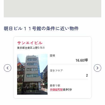
朝日ビル１１号館の条件に近い物件
サンエイビル
東京都台東区上野5-16-9
面積
16.60坪
空きフロア
2
最寄り駅
仲御徒町駅
徒歩2分