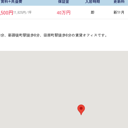
賃料+共益費
保証金
入居時期
更新料
,500円
40万円
即
新1ｹ月
11,825円/坪
3分、新御徒町駅徒歩8分、田原町駅徒歩8分の賃貸オフィスです。