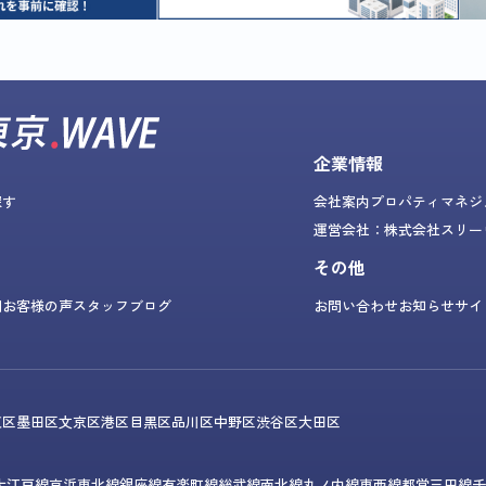
企業情報
探す
会社案内
プロパティマネジ
運営会社：株式会社スリー
その他
問
お客様の声
スタッフブログ
お問い合わせ
お知らせ
サイ
東区
墨田区
文京区
港区
目黒区
品川区
中野区
渋谷区
大田区
大江戸線
京浜東北線
銀座線
有楽町線
総武線
南北線
丸ノ内線
東西線
都営三田線
千