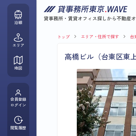
貸事務所・賃貸オフィス探しから
不動産オ
沿線
エリア・住所で探す
台
トップ
エリア
高橋ビル（台東区東
地図
会員登録
ログイン
閲覧履歴