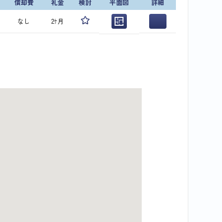
償却費
礼金
検討
平面図
詳細
なし
2ｹ月