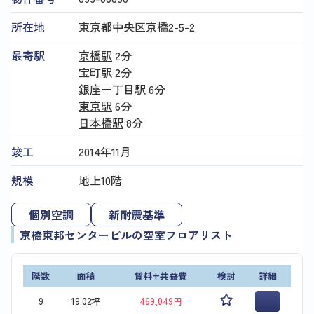
所在地
東京都中央区京橋2-5-2
最寄駅
京橋駅
2分
宝町駅
2分
銀座一丁目駅
6分
東京駅
6分
日本橋駅
8分
竣工
2014年11月
規模
地上10階
個別空調
新耐震基準
京橋東邦センタービルの空室フロアリスト
階数
面積
賃料+共益費
検討
詳細
9
19.02坪
469,049円