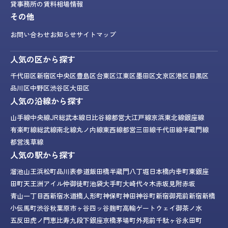
貸事務所の賃料相場情報
その他
お問い合わせ
お知らせ
サイトマップ
人気の区から探す
千代田区
新宿区
中央区
豊島区
台東区
江東区
墨田区
文京区
港区
目黒区
品川区
中野区
渋谷区
大田区
人気の沿線から探す
山手線
中央線
JR総武本線
日比谷線
都営大江戸線
京浜東北線
銀座線
有楽町線
総武線
南北線
丸ノ内線
東西線
都営三田線
千代田線
半蔵門線
都営浅草線
人気の駅から探す
溜池山王
浜松町
品川
表参道
飯田橋
半蔵門
八丁堀
日本橋
内幸町
東銀座
田町
天王洲アイル
仲御徒町
池袋
大手町
大崎
代々木
赤坂見附
赤坂
青山一丁目
西新宿
水道橋
人形町
神保町
神田
神谷町
新宿御苑前
新宿
新橋
小伝馬町
渋谷
秋葉原
市ヶ谷
四ッ谷
麹町
高輪ゲートウェイ
御茶ノ水
五反田
虎ノ門
恵比寿
九段下
銀座
京橋
茅場町
外苑前
千駄ヶ谷
永田町