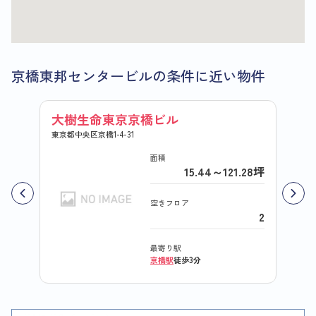
京橋東邦センタービルの条件に近い物件
大樹生命東京京橋ビル
宝国
東京都中央区京橋1-4-31
東京都中
面積
15.44～121.28坪
空きフロア
2
最寄り駅
京橋駅
徒歩3分