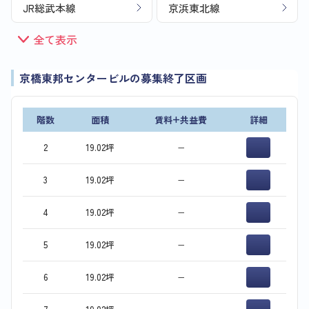
JR総武本線
京浜東北線
全て表示
京橋東邦センタービルの募集終了区画
階数
面積
賃料+共益費
詳細
2
19.02坪
−
3
19.02坪
−
4
19.02坪
−
5
19.02坪
−
6
19.02坪
−