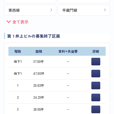
東西線
半蔵門線
全て表示
第１井上ビルの募集終了区画
階数
面積
賃料+共益費
詳細
地下1
37.50坪
−
地下1
47.00坪
−
1
20.82坪
−
2
24.23坪
−
3
28.55坪
−