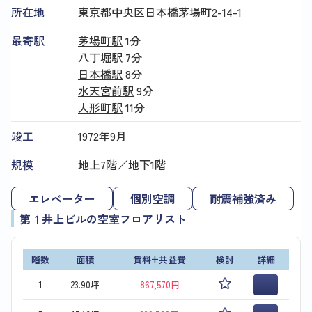
所在地
東京都中央区日本橋茅場町2-14-1
最寄駅
茅場町駅
1分
八丁堀駅
7分
日本橋駅
8分
水天宮前駅
9分
人形町駅
11分
竣工
1972年9月
規模
地上7階／地下1階
エレベーター
個別空調
耐震補強済み
第１井上ビルの空室フロアリスト
階数
面積
賃料+共益費
検討
詳細
1
23.90坪
867,570円