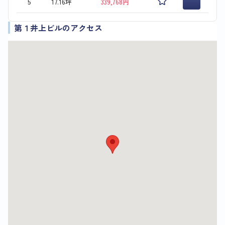
5
17.16坪
339,768円
第１井上ビルのアクセス