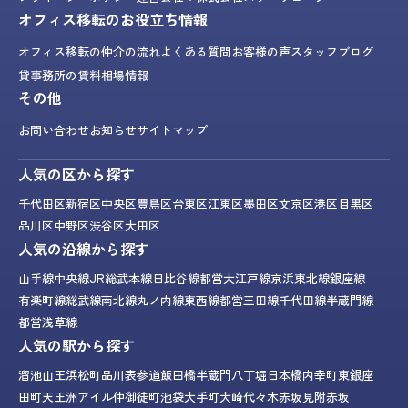
オフィス移転のお役立ち情報
オフィス移転の仲介の流れ
よくある質問
お客様の声
スタッフブログ
貸事務所の賃料相場情報
その他
お問い合わせ
お知らせ
サイトマップ
人気の区から探す
千代田区
新宿区
中央区
豊島区
台東区
江東区
墨田区
文京区
港区
目黒区
品川区
中野区
渋谷区
大田区
人気の沿線から探す
山手線
中央線
JR総武本線
日比谷線
都営大江戸線
京浜東北線
銀座線
有楽町線
総武線
南北線
丸ノ内線
東西線
都営三田線
千代田線
半蔵門線
都営浅草線
人気の駅から探す
溜池山王
浜松町
品川
表参道
飯田橋
半蔵門
八丁堀
日本橋
内幸町
東銀座
田町
天王洲アイル
仲御徒町
池袋
大手町
大崎
代々木
赤坂見附
赤坂