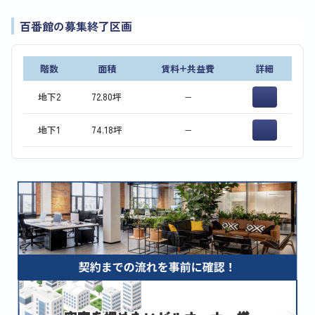
百番館の募集終了区画
階数
面積
賃料+共益費
詳細
地下2
72.80坪
−
地下1
74.18坪
−