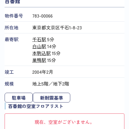
百番館
物件番号
783​-​00066
所在地
東京都文京区千石1-8-23
最寄駅
千石駅
5分
白山駅
14分
本駒込駅
15分
巣鴨駅
15分
竣工
2004年2月
規模
地上5階／地下2階
駐車場
新耐震基準
百番館の空室フロアリスト
現在、空室がございません。