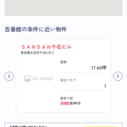
百番館の条件に近い物件
ＳＡＮＳＡＮ千石ビル
サン
東京都文京区千石4-26-2
東京都文
面積
17.40坪
空きフロア
1
最寄り駅
巣鴨駅
徒歩6分