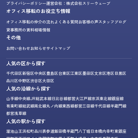
プライバシーポリシー
運営会社：株式会社スリーウェーブ
オフィス移転のお役立ち情報
オフィス移転の仲介の流れ
よくある質問
お客様の声
スタッフブログ
貸事務所の賃料相場情報
その他
お問い合わせ
お知らせ
サイトマップ
人気の区から探す
千代田区
新宿区
中央区
豊島区
台東区
江東区
墨田区
文京区
港区
目黒区
品川区
中野区
渋谷区
大田区
人気の沿線から探す
山手線
中央線
JR総武本線
日比谷線
都営大江戸線
京浜東北線
銀座線
有楽町線
総武線
南北線
丸ノ内線
東西線
都営三田線
千代田線
半蔵門線
都営浅草線
人気の駅から探す
溜池山王
浜松町
品川
表参道
飯田橋
半蔵門
八丁堀
日本橋
内幸町
東銀座