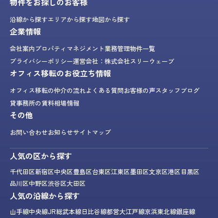
物件をお探しのお客様
沿線から探す
エリアから探す
地図から探す
企業情報
会社案内
プロパティマネジメント業務
管理物件一覧
プライバシーポリシー
運営会社：株式会社スリーウェーブ
オフィス移転のお役立ち情報
オフィス移転の仲介の流れ
よくある質問
お客様の声
スタッフブログ
貸事務所の賃料相場情報
その他
お問い合わせ
お知らせ
サイトマップ
人気の区から探す
千代田区
新宿区
中央区
豊島区
台東区
江東区
墨田区
文京区
港区
目黒区
品川区
中野区
渋谷区
大田区
人気の沿線から探す
山手線
中央線
JR総武本線
日比谷線
都営大江戸線
京浜東北線
銀座線