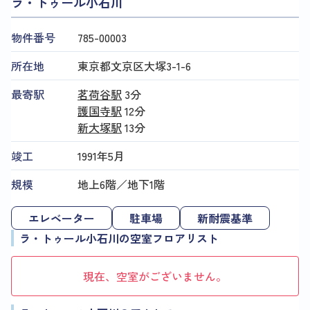
ラ・トゥール小石川
物件番号
785​-​00003
所在地
東京都文京区大塚3-1-6
最寄駅
茗荷谷駅
3分
護国寺駅
12分
新大塚駅
13分
竣工
1991年5月
規模
地上6階／地下1階
エレベーター
駐車場
新耐震基準
ラ・トゥール小石川の空室フロアリスト
現在、空室がございません。