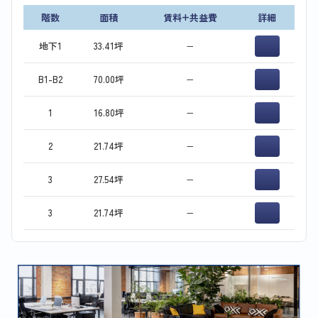
階数
面積
賃料+共益費
詳細
地下1
33.41坪
−
B1-B2
70.00坪
−
1
16.80坪
−
2
21.74坪
−
3
27.54坪
−
3
21.74坪
−