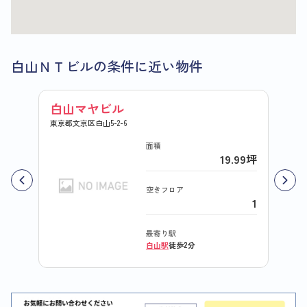
白山ＮＴビルの条件に近い物件
白山マヤビル
白山
東京都文京区白山5-2-6
東京都文
面積
19.99坪
空きフロア
1
最寄り駅
白山駅
徒歩2分