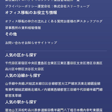
プライバシーポリシー
運営会社：株式会社スリーウェーブ
オフィス移転のお役立ち情報
オフィス移転の仲介の流れ
よくある質問
お客様の声
スタッフブログ
貸事務所の賃料相場情報
その他
お問い合わせ
お知らせ
サイトマップ
人気の区から探す
千代田区
新宿区
中央区
豊島区
台東区
江東区
墨田区
文京区
港区
目黒区
品川区
中野区
渋谷区
大田区
人気の沿線から探す
山手線
中央線
JR総武本線
日比谷線
都営大江戸線
京浜東北線
銀座線
有楽町線
総武線
南北線
丸ノ内線
東西線
都営三田線
千代田線
半蔵門線
都営浅草線
人気の駅から探す
溜池山王
浜松町
品川
表参道
飯田橋
半蔵門
八丁堀
日本橋
内幸町
東銀座