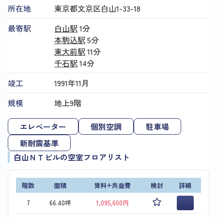
所在地
東京都文京区白山1-33-18
最寄駅
白山駅
1分
本駒込駅
5分
東大前駅
11分
千石駅
14分
竣工
1991年11月
規模
地上9階
エレベーター
個別空調
駐車場
新耐震基準
白山ＮＴビルの空室フロアリスト
階数
面積
賃料+共益費
検討
詳細
7
66.40坪
1,095,600円