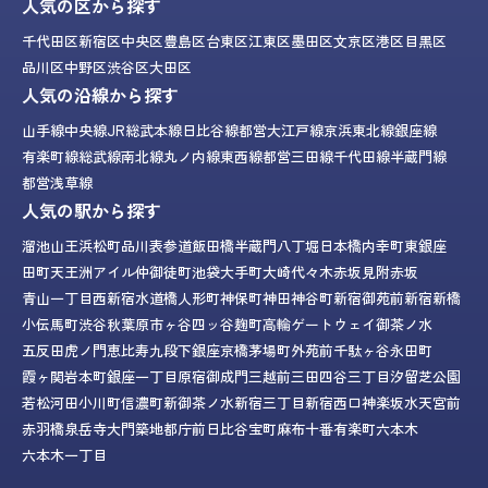
人気の区から探す
千代田区
新宿区
中央区
豊島区
台東区
江東区
墨田区
文京区
港区
目黒区
品川区
中野区
渋谷区
大田区
人気の沿線から探す
山手線
中央線
JR総武本線
日比谷線
都営大江戸線
京浜東北線
銀座線
有楽町線
総武線
南北線
丸ノ内線
東西線
都営三田線
千代田線
半蔵門線
都営浅草線
人気の駅から探す
溜池山王
浜松町
品川
表参道
飯田橋
半蔵門
八丁堀
日本橋
内幸町
東銀座
田町
天王洲アイル
仲御徒町
池袋
大手町
大崎
代々木
赤坂見附
赤坂
青山一丁目
西新宿
水道橋
人形町
神保町
神田
神谷町
新宿御苑前
新宿
新橋
小伝馬町
渋谷
秋葉原
市ヶ谷
四ッ谷
麹町
高輪ゲートウェイ
御茶ノ水
五反田
虎ノ門
恵比寿
九段下
銀座
京橋
茅場町
外苑前
千駄ヶ谷
永田町
霞ヶ関
岩本町
銀座一丁目
原宿
御成門
三越前
三田
四谷三丁目
汐留
芝公園
若松河田
小川町
信濃町
新御茶ノ水
新宿三丁目
新宿西口
神楽坂
水天宮前
赤羽橋
泉岳寺
大門
築地
都庁前
日比谷
宝町
麻布十番
有楽町
六本木
六本木一丁目