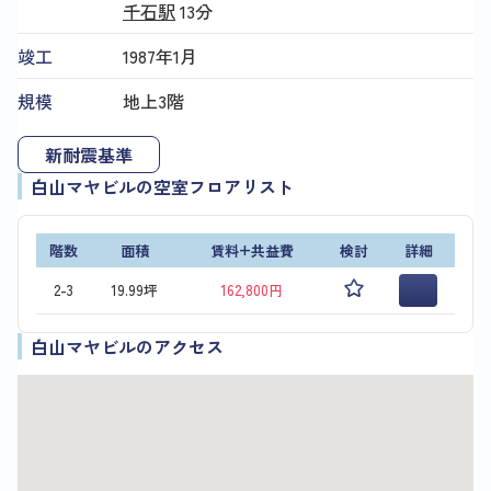
千石駅
13分
竣工
1987年1月
規模
地上3階
新耐震基準
白山マヤビルの空室フロアリスト
階数
面積
賃料+共益費
検討
詳細
2-3
19.99坪
162,800円
白山マヤビルのアクセス