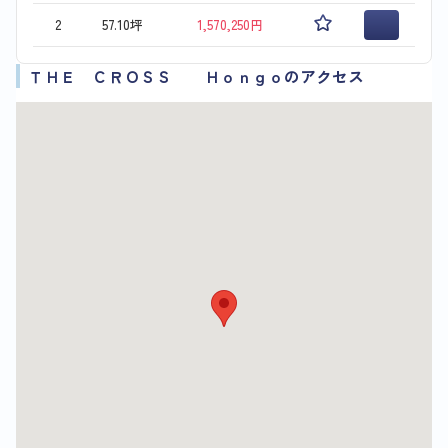
2
57.10坪
1,570,250円
ＴＨＥ ＣＲＯＳＳ Ｈｏｎｇｏのアクセス