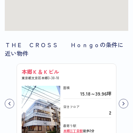
ＴＨＥ ＣＲＯＳＳ Ｈｏｎｇｏの条件に
近い物件
本郷Ｋ＆Ｋビル
サン
東京都文京区本郷3-30-10
東京都文
面積
15.18～39.96坪
空きフロア
2
最寄り駅
本郷三丁目駅
徒歩2分