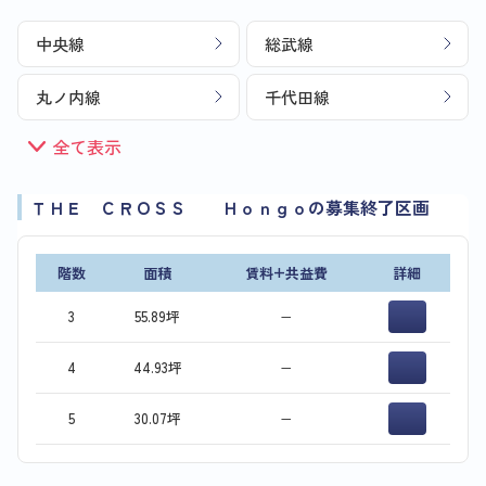
中央線
総武線
丸ノ内線
千代田線
全て表示
ＴＨＥ ＣＲＯＳＳ Ｈｏｎｇｏの募集終了区画
階数
面積
賃料+共益費
詳細
3
55.89坪
−
4
44.93坪
−
5
30.07坪
−