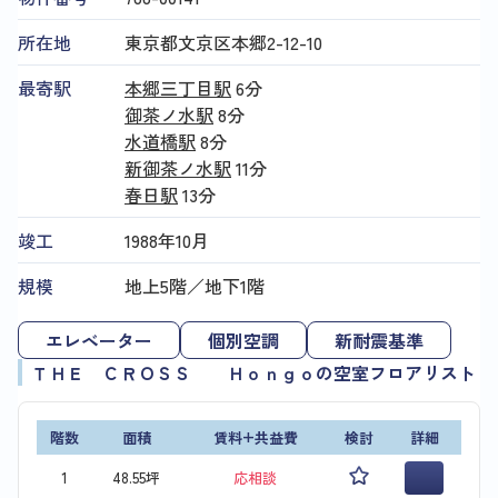
所在地
東京都文京区本郷2-12-10
最寄駅
本郷三丁目駅
6分
御茶ノ水駅
8分
水道橋駅
8分
新御茶ノ水駅
11分
春日駅
13分
竣工
1988年10月
規模
地上5階／地下1階
エレベーター
個別空調
新耐震基準
ＴＨＥ ＣＲＯＳＳ Ｈｏｎｇｏの空室フロアリスト
階数
面積
賃料+共益費
検討
詳細
1
48.55坪
応相談