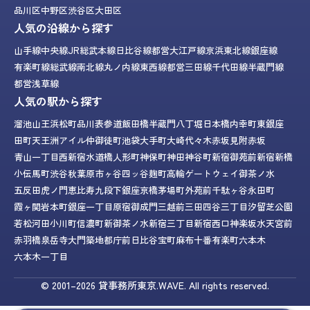
品川区
中野区
渋谷区
大田区
人気の沿線から探す
山手線
中央線
JR総武本線
日比谷線
都営大江戸線
京浜東北線
銀座線
有楽町線
総武線
南北線
丸ノ内線
東西線
都営三田線
千代田線
半蔵門線
都営浅草線
人気の駅から探す
溜池山王
浜松町
品川
表参道
飯田橋
半蔵門
八丁堀
日本橋
内幸町
東銀座
田町
天王洲アイル
仲御徒町
池袋
大手町
大崎
代々木
赤坂見附
赤坂
青山一丁目
西新宿
水道橋
人形町
神保町
神田
神谷町
新宿御苑前
新宿
新橋
小伝馬町
渋谷
秋葉原
市ヶ谷
四ッ谷
麹町
高輪ゲートウェイ
御茶ノ水
五反田
虎ノ門
恵比寿
九段下
銀座
京橋
茅場町
外苑前
千駄ヶ谷
永田町
霞ヶ関
岩本町
銀座一丁目
原宿
御成門
三越前
三田
四谷三丁目
汐留
芝公園
若松河田
小川町
信濃町
新御茶ノ水
新宿三丁目
新宿西口
神楽坂
水天宮前
赤羽橋
泉岳寺
大門
築地
都庁前
日比谷
宝町
麻布十番
有楽町
六本木
六本木一丁目
© 2001–2026
貸事務所東京.WAVE.
All rights reserved.