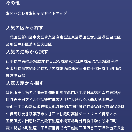
その他
お問い合わせ
お知らせ
サイトマップ
人気の区から探す
千代田区
新宿区
中央区
豊島区
台東区
江東区
墨田区
文京区
港区
目黒区
品川区
中野区
渋谷区
大田区
人気の沿線から探す
山手線
中央線
JR総武本線
日比谷線
都営大江戸線
京浜東北線
銀座線
有楽町線
総武線
南北線
丸ノ内線
東西線
都営三田線
千代田線
半蔵門線
都営浅草線
人気の駅から探す
溜池山王
浜松町
品川
表参道
飯田橋
半蔵門
八丁堀
日本橋
内幸町
東銀座
田町
天王洲アイル
仲御徒町
池袋
大手町
大崎
代々木
赤坂見附
赤坂
青山一丁目
西新宿
水道橋
人形町
神保町
神田
神谷町
新宿御苑前
新宿
新橋
小伝馬町
渋谷
秋葉原
市ヶ谷
四ッ谷
麹町
高輪ゲートウェイ
御茶ノ水
五反田
虎ノ門
恵比寿
九段下
銀座
京橋
茅場町
外苑前
千駄ヶ谷
永田町
霞ヶ関
岩本町
銀座一丁目
原宿
御成門
三越前
三田
四谷三丁目
汐留
芝公園