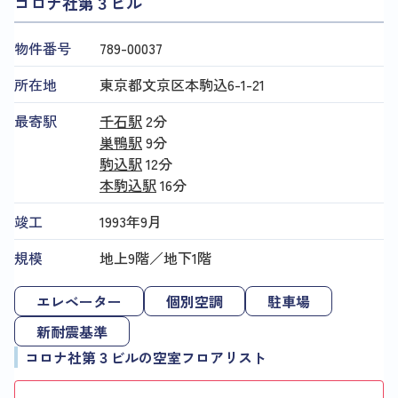
コロナ社第３ビル
物件番号
789​-​00037
所在地
東京都文京区本駒込6-1-21
最寄駅
千石駅
2分
巣鴨駅
9分
駒込駅
12分
本駒込駅
16分
竣工
1993年9月
規模
地上9階／地下1階
エレベーター
個別空調
駐車場
新耐震基準
コロナ社第３ビルの空室フロアリスト