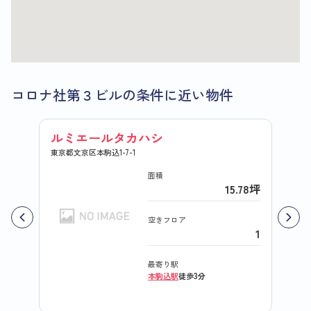
コロナ社第３ビルの条件に近い物件
ルミエールタカハシ
畠山
東京都文京区本駒込1-7-1
東京都文
面積
15.78坪
空きフロア
1
最寄り駅
本駒込駅
徒歩3分