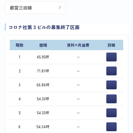
都営三田線
コロナ社第３ビルの募集終了区画
階数
面積
賃料+共益費
詳細
1
45.95坪
−
2
71.81坪
−
3
66.86坪
−
4
54.33坪
−
5
54.33坪
−
6
54.34坪
−