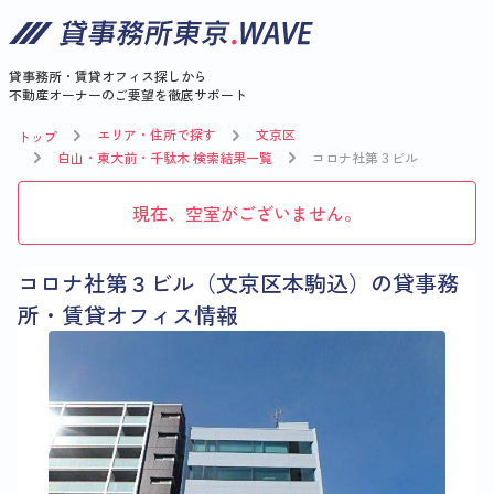
貸事務所・賃貸オフィス探しから
不動産オーナーのご要望を徹底サポート
エリア・住所で探す
文京区
トップ
白山・東大前・千駄木 検索結果一覧
コロナ社第３ビル
現在、空室がございません。
コロナ社第３ビル（文京区本駒込）の貸事務
所・賃貸オフィス情報