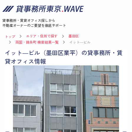
貸事務所・賃貸オフィス探しから
不動産オーナーのご要望を徹底サポート
エリア・住所で探す
墨田区
トップ
両国・錦糸町 検索結果一覧
イット―ビル
イット―ビル（墨田区業平）の貸事務所・賃
貸オフィス情報