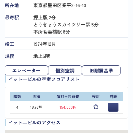
所在地
東京都墨田区業平2-16-10
最寄駅
押上駅
2分
とうきょうスカイツリー駅
5分
本所吾妻橋駅
8分
竣工
1974年12月
規模
地上5階
エレベーター
個別空調
旧耐震基準
イット―ビルの空室フロアリスト
階数
面積
賃料+共益費
検討
詳細
4
18.76坪
154,000円
イット―ビルのアクセス