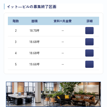
イット―ビルの募集終了区画
階数
面積
賃料+共益費
詳細
2
18.75坪
−
3
18.68坪
−
4
18.68坪
−
5
19.66坪
−