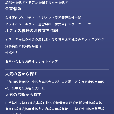
沿線から探す
エリアから探す
地図から探す
企業情報
会社案内
プロパティマネジメント業務
管理物件一覧
プライバシーポリシー
運営会社：株式会社スリーウェーブ
オフィス移転のお役立ち情報
オフィス移転の仲介の流れ
よくある質問
お客様の声
スタッフブログ
貸事務所の賃料相場情報
その他
お問い合わせ
お知らせ
サイトマップ
人気の区から探す
千代田区
新宿区
中央区
豊島区
台東区
江東区
墨田区
文京区
港区
目黒区
品川区
中野区
渋谷区
大田区
人気の沿線から探す
山手線
中央線
JR総武本線
日比谷線
都営大江戸線
京浜東北線
銀座線
有楽町線
総武線
南北線
丸ノ内線
東西線
都営三田線
千代田線
半蔵門線