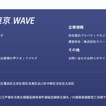
企業情報
探す
会社案内
プロパティマネジ
運営会社：株式会社スリー
その他
問
お客様の声
スタッフブログ
お問い合わせ
お知らせ
サイ
東区
墨田区
文京区
港区
目黒区
品川区
中野区
渋谷区
大田区
大江戸線
京浜東北線
銀座線
有楽町線
総武線
南北線
丸ノ内線
東西線
都営三田線
千