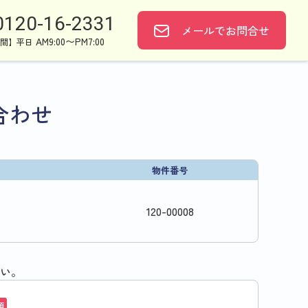
0120-16-2331
メールで
お問合せ
AM9:00〜PM7:00
間】平日
合わせ
物件番号
120
-
00008
い。
須