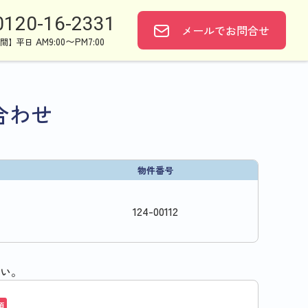
0120-16-2331
メールで
お問合せ
AM9:00〜PM7:00
間】平日
合わせ
物件番号
124
-
00112
い。
須