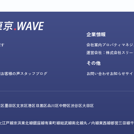
企業情報
探す
会社案内
プロパティマネジ
運営会社：株式会社スリー
その他
問
お客様の声
スタッフブログ
お問い合わせ
お知らせ
サイ
東区
墨田区
文京区
港区
目黒区
品川区
中野区
渋谷区
大田区
大江戸線
京浜東北線
銀座線
有楽町線
総武線
南北線
丸ノ内線
東西線
都営三田線
千