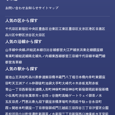
お問い合わせ
お知らせ
サイトマップ
人気の区から探す
千代田区
新宿区
中央区
豊島区
台東区
江東区
墨田区
文京区
港区
目黒区
品川区
中野区
渋谷区
大田区
人気の沿線から探す
山手線
中央線
JR総武本線
日比谷線
都営大江戸線
京浜東北線
銀座線
有楽町線
総武線
南北線
丸ノ内線
東西線
都営三田線
千代田線
半蔵門線
都営浅草線
人気の駅から探す
溜池山王
浜松町
品川
表参道
飯田橋
半蔵門
八丁堀
日本橋
内幸町
東銀座
田町
天王洲アイル
仲御徒町
池袋
大手町
大崎
代々木
赤坂見附
赤坂
青山一丁目
西新宿
水道橋
人形町
神保町
神田
神谷町
新宿御苑前
新宿
新橋
小伝馬町
渋谷
秋葉原
市ヶ谷
四ッ谷
麹町
高輪ゲートウェイ
御茶ノ水
五反田
虎ノ門
恵比寿
九段下
銀座
京橋
茅場町
外苑前
千駄ヶ谷
永田町
霞ヶ関
岩本町
銀座一丁目
原宿
御成門
三越前
三田
四谷三丁目
汐留
芝公園
若松河田
小川町
信濃町
新御茶ノ水
新宿三丁目
新宿西口
神楽坂
水天宮前