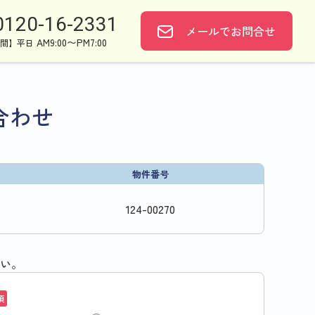
0120-16-2331
メールで
お問合せ
AM9:00〜PM7:00
間】平日
合わせ
物件番号
124
-
00270
い。
須