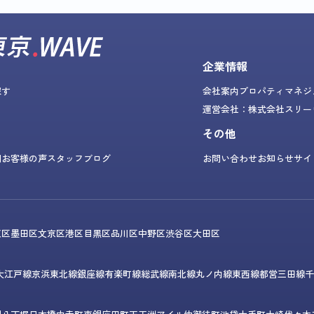
企業情報
探す
会社案内
プロパティマネジ
運営会社：株式会社スリー
その他
問
お客様の声
スタッフブログ
お問い合わせ
お知らせ
サイ
東区
墨田区
文京区
港区
目黒区
品川区
中野区
渋谷区
大田区
大江戸線
京浜東北線
銀座線
有楽町線
総武線
南北線
丸ノ内線
東西線
都営三田線
千