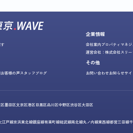
企業情報
探す
会社案内
プロパティマネジ
運営会社：株式会社スリー
その他
問
お客様の声
スタッフブログ
お問い合わせ
お知らせ
サイ
東区
墨田区
文京区
港区
目黒区
品川区
中野区
渋谷区
大田区
大江戸線
京浜東北線
銀座線
有楽町線
総武線
南北線
丸ノ内線
東西線
都営三田線
千