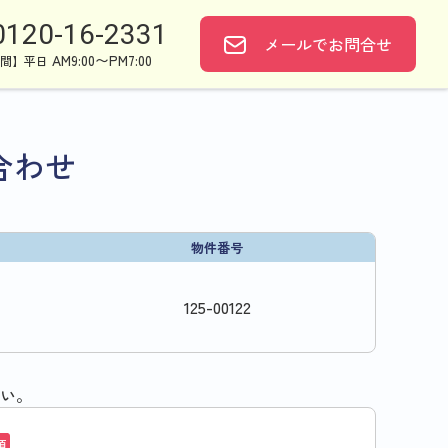
0120-16-2331
メールで
お問合せ
AM9:00〜PM7:00
間】平日
合わせ
物件番号
125
-
00122
い。
須