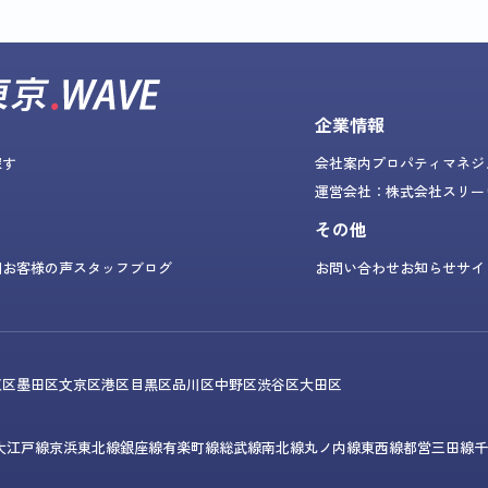
企業情報
探す
会社案内
プロパティマネジ
運営会社：株式会社スリー
その他
問
お客様の声
スタッフブログ
お問い合わせ
お知らせ
サイ
東区
墨田区
文京区
港区
目黒区
品川区
中野区
渋谷区
大田区
大江戸線
京浜東北線
銀座線
有楽町線
総武線
南北線
丸ノ内線
東西線
都営三田線
千