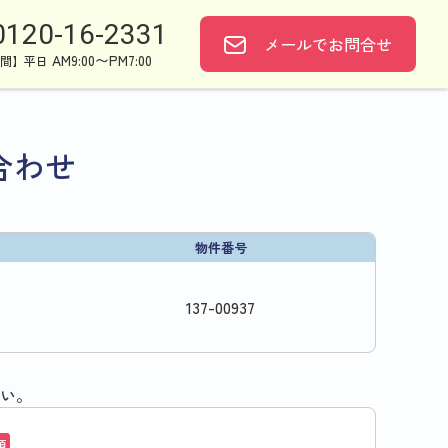
0120-16-2331
メールで
お問合せ
AM9:00〜PM7:00
間】平日
合わせ
物件番号
137
-
00937
い。
須