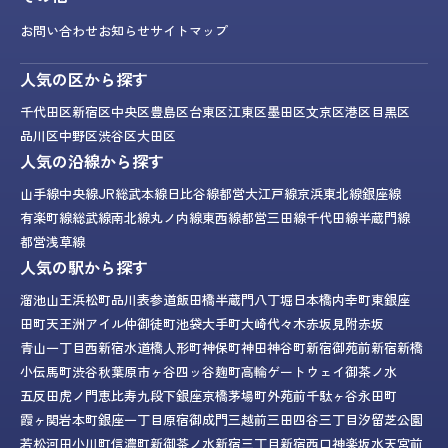
お問い合わせ
お知らせ
サイトマップ
人気の区から探す
千代田区
新宿区
中央区
豊島区
台東区
江東区
墨田区
文京区
港区
目黒区
品川区
中野区
渋谷区
大田区
人気の沿線から探す
山手線
中央線
JR総武本線
日比谷線
都営大江戸線
京浜東北線
銀座線
有楽町線
総武線
南北線
丸ノ内線
東西線
都営三田線
千代田線
半蔵門線
都営浅草線
人気の駅から探す
溜池山王
浜松町
品川
表参道
飯田橋
半蔵門
八丁堀
日本橋
内幸町
東銀座
田町
天王洲アイル
仲御徒町
池袋
大手町
大崎
代々木
赤坂見附
赤坂
青山一丁目
西新宿
水道橋
人形町
神保町
神田
神谷町
新宿御苑前
新宿
新橋
小伝馬町
渋谷
秋葉原
市ヶ谷
四ッ谷
麹町
高輪ゲートウェイ
御茶ノ水
五反田
虎ノ門
恵比寿
九段下
銀座
京橋
茅場町
外苑前
千駄ヶ谷
永田町
霞ヶ関
岩本町
銀座一丁目
原宿
御成門
三越前
三田
四谷三丁目
汐留
芝公園
若松河田
小川町
信濃町
新御茶ノ水
新宿三丁目
新宿西口
神楽坂
水天宮前