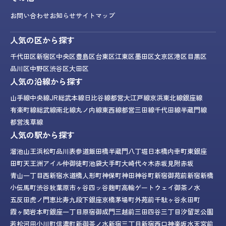
お問い合わせ
お知らせ
サイトマップ
人気の区から探す
千代田区
新宿区
中央区
豊島区
台東区
江東区
墨田区
文京区
港区
目黒区
品川区
中野区
渋谷区
大田区
人気の沿線から探す
山手線
中央線
JR総武本線
日比谷線
都営大江戸線
京浜東北線
銀座線
有楽町線
総武線
南北線
丸ノ内線
東西線
都営三田線
千代田線
半蔵門線
都営浅草線
人気の駅から探す
溜池山王
浜松町
品川
表参道
飯田橋
半蔵門
八丁堀
日本橋
内幸町
東銀座
田町
天王洲アイル
仲御徒町
池袋
大手町
大崎
代々木
赤坂見附
赤坂
青山一丁目
西新宿
水道橋
人形町
神保町
神田
神谷町
新宿御苑前
新宿
新橋
小伝馬町
渋谷
秋葉原
市ヶ谷
四ッ谷
麹町
高輪ゲートウェイ
御茶ノ水
五反田
虎ノ門
恵比寿
九段下
銀座
京橋
茅場町
外苑前
千駄ヶ谷
永田町
霞ヶ関
岩本町
銀座一丁目
原宿
御成門
三越前
三田
四谷三丁目
汐留
芝公園
若松河田
小川町
信濃町
新御茶ノ水
新宿三丁目
新宿西口
神楽坂
水天宮前