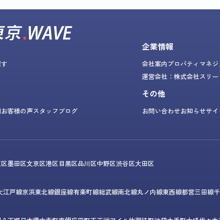
企業情報
探す
会社案内
プロパティマネジ
運営会社：株式会社スリー
その他
問
お客様の声
スタッフブログ
お問い合わせ
お知らせ
サイ
東区
墨田区
文京区
港区
目黒区
品川区
中野区
渋谷区
大田区
大江戸線
京浜東北線
銀座線
有楽町線
総武線
南北線
丸ノ内線
東西線
都営三田線
千