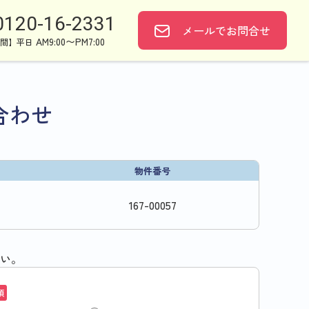
0120-16-2331
メールで
お問合せ
AM9:00〜PM7:00
間】平日
合わせ
物件番号
167
-
00057
い。
須