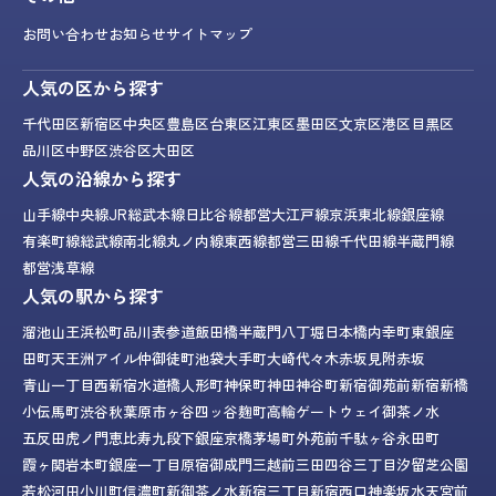
お問い合わせ
お知らせ
サイトマップ
人気の区から探す
千代田区
新宿区
中央区
豊島区
台東区
江東区
墨田区
文京区
港区
目黒区
品川区
中野区
渋谷区
大田区
人気の沿線から探す
山手線
中央線
JR総武本線
日比谷線
都営大江戸線
京浜東北線
銀座線
有楽町線
総武線
南北線
丸ノ内線
東西線
都営三田線
千代田線
半蔵門線
都営浅草線
人気の駅から探す
溜池山王
浜松町
品川
表参道
飯田橋
半蔵門
八丁堀
日本橋
内幸町
東銀座
田町
天王洲アイル
仲御徒町
池袋
大手町
大崎
代々木
赤坂見附
赤坂
青山一丁目
西新宿
水道橋
人形町
神保町
神田
神谷町
新宿御苑前
新宿
新橋
小伝馬町
渋谷
秋葉原
市ヶ谷
四ッ谷
麹町
高輪ゲートウェイ
御茶ノ水
五反田
虎ノ門
恵比寿
九段下
銀座
京橋
茅場町
外苑前
千駄ヶ谷
永田町
霞ヶ関
岩本町
銀座一丁目
原宿
御成門
三越前
三田
四谷三丁目
汐留
芝公園
若松河田
小川町
信濃町
新御茶ノ水
新宿三丁目
新宿西口
神楽坂
水天宮前