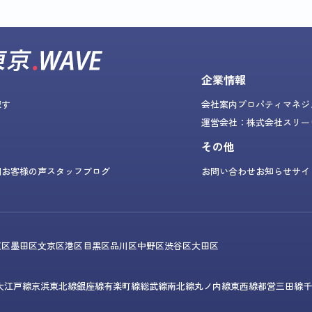
企業情報
探す
会社案内
プロパティマネジ
運営会社：株式会社スリー
その他
問
お客様の声
スタッフブログ
お問い合わせ
お知らせ
サイ
東区
墨田区
文京区
港区
目黒区
品川区
中野区
渋谷区
大田区
大江戸線
京浜東北線
銀座線
有楽町線
総武線
南北線
丸ノ内線
東西線
都営三田線
千