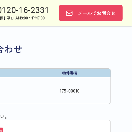
0120-16-2331
メールで
お問合せ
AM9:00〜PM7:00
間】平日
合わせ
物件番号
175
-
00010
い。
須