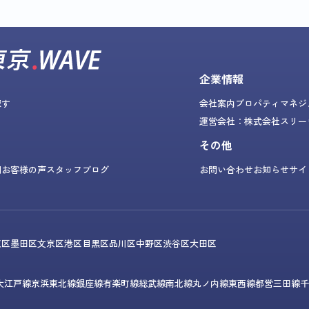
企業情報
探す
会社案内
プロパティマネジ
運営会社：株式会社スリー
その他
問
お客様の声
スタッフブログ
お問い合わせ
お知らせ
サイ
東区
墨田区
文京区
港区
目黒区
品川区
中野区
渋谷区
大田区
大江戸線
京浜東北線
銀座線
有楽町線
総武線
南北線
丸ノ内線
東西線
都営三田線
千