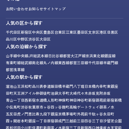
お問い合わせ
お知らせ
サイトマップ
人気の区から探す
千代田区
新宿区
中央区
豊島区
台東区
江東区
墨田区
文京区
港区
目黒区
品川区
中野区
渋谷区
大田区
人気の沿線から探す
山手線
中央線
JR総武本線
日比谷線
都営大江戸線
京浜東北線
銀座線
有楽町線
総武線
南北線
丸ノ内線
東西線
都営三田線
千代田線
半蔵門線
都営浅草線
人気の駅から探す
溜池山王
浜松町
品川
表参道
飯田橋
半蔵門
八丁堀
日本橋
内幸町
東銀座
田町
天王洲アイル
仲御徒町
池袋
大手町
大崎
代々木
赤坂見附
赤坂
青山一丁目
西新宿
水道橋
人形町
神保町
神田
神谷町
新宿御苑前
新宿
新橋
小伝馬町
渋谷
秋葉原
市ヶ谷
四ッ谷
麹町
高輪ゲートウェイ
御茶ノ水
五反田
虎ノ門
恵比寿
九段下
銀座
京橋
茅場町
外苑前
千駄ヶ谷
永田町
霞ヶ関
岩本町
銀座一丁目
原宿
御成門
三越前
三田
四谷三丁目
汐留
芝公園
若松河田
小川町
信濃町
新御茶ノ水
新宿三丁目
新宿西口
神楽坂
水天宮前